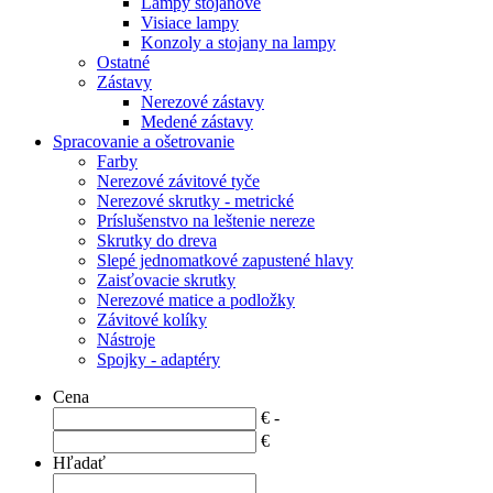
Lampy stojanové
Visiace lampy
Konzoly a stojany na lampy
Ostatné
Zástavy
Nerezové zástavy
Medené zástavy
Spracovanie a ošetrovanie
Farby
Nerezové závitové tyče
Nerezové skrutky - metrické
Príslušenstvo na leštenie nereze
Skrutky do dreva
Slepé jednomatkové zapustené hlavy
Zaisťovacie skrutky
Nerezové matice a podložky
Závitové kolíky
Nástroje
Spojky - adaptéry
Cena
€ -
€
Hľadať