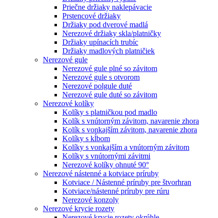
Priečne držiaky naklepávacie
Prstencové držiaky
Držiaky pod dverové madlá
Nerezové držiaky skla/platničky
Držiaky upínacích trubíc
Držiaky madlových platničiek
Nerezové gule
Nerezové gule plné so závitom
Nerezové gule s otvorom
Nerezové polgule duté
Nerezové gule duté so závitom
Nerezové kolíky
Kolíky s platničkou pod madlo
Kolík s vnútorným závitom, navarenie zhora
Kolík s vonkajším závitom, navarenie zhora
Kolíky s kĺbom
Kolíky s vonkajším a vnútorným závitom
Kolíky s vnútornými závitmi
Nerezové kolíky ohnuté 90°
Nerezové nástenné a kotviace príruby
Kotviace / Nástenné príruby pre štvorhran
Kotviace/nástenné príruby pre rúru
Nerezové konzoly
Nerezové krycie rozety
Nerezové krycie rozety okrúhle