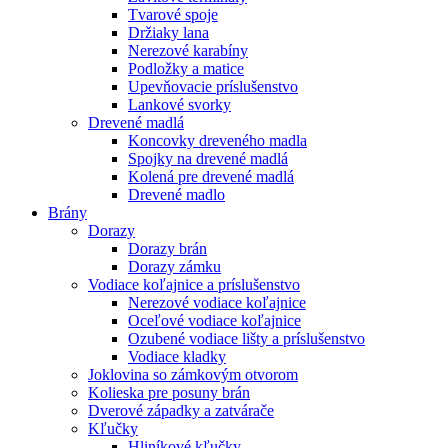
Tvarové spoje
Držiaky lana
Nerezové karabíny
Podložky a matice
Upevňovacie príslušenstvo
Lankové svorky
Drevené madlá
Koncovky dreveného madla
Spojky na drevené madlá
Kolená pre drevené madlá
Drevené madlo
Brány
Dorazy
Dorazy brán
Dorazy zámku
Vodiace koľajnice a príslušenstvo
Nerezové vodiace koľajnice
Oceľové vodiace koľajnice
Ozubené vodiace lišty a príslušenstvo
Vodiace kladky
Joklovina so zámkovým otvorom
Kolieska pre posuny brán
Dverové západky a zatvárače
Kľučky
Hliníkové kľučky