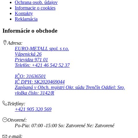
Ochrana osob. údajov
Informacie o cookies
Kontakty
Reklamácia
Informácie o obchode
Adresa:
EURO-METALL spol. s r.o.
Vápenická 26
Prievidza 971 01
Telefón: +421 46 542 52 37
IČO: 31636501
IČ DPH: SK2020469044
Zapísaná v Obch. registri Okr. súdu Trenčín Oddiel: Sro,
vložka číslo: 3142/R
Telefóny:
+421 905 320 569
Otvorené:
Po-Pia: 07:00 -15:00 So: Zatvorené Ne: Zatvorené
e-mail: