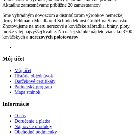
Aktuálne zamestnávame približne 20 zamestnancov.
Sme výhradným dovozcom a distribútorom výrobkov nemeckej
firmy Feldmann Metall- und Schmiedekunst GmbH na Slovensku.
Zhotovujeme na mieru nerezové a kováčske zábradlia, brány, ploty,
mreže v tej najvyššej kvalite. Na našej stránke nájdete viac ako 3700
kováčskych a
nerezových polotovarov
.
Môj účet
Môj účet
História objednávok
Darčekové certifikáty
Partnerský program
Mapa stránok
Informácie
O nás
Doručenie a platba
Najnovšie produkty
Obchodné podmienky