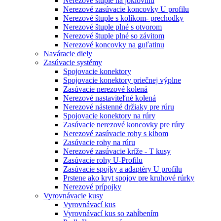
Nerezové štuple na joklovinu
Nerezové zasúvacie koncovky U profilu
Nerezové štuple s kolíkom- prechodky
Nerezové štuple plné s otvorom
Nerezové štuple plné so závitom
Nerezové koncovky na guľatinu
Naváracie diely
Zasúvacie systémy
Spojovacie konektory
Spojovacie konektory priečnej výplne
Zasúvacie nerezové kolená
Nerezové nastaviteľné kolená
Nerezové nástenné držiaky pre rúru
Spojovacie konektory na rúry
Zasúvacie nerezové koncovky pre rúry
Nerezové zasúvacie rohy s kĺbom
Zasúvacie rohy na rúru
Nerezové zasúvacie kríže - T kusy
Zasúvacie rohy U-Profilu
Zasúvacie spojky a adaptéry U profilu
Prstene ako kryt spojov pre kruhové rúrky
Nerezové prípojky
Vyrovnávacie kusy
Vyrovnávací kus
Vyrovnávací kus so zahĺbením