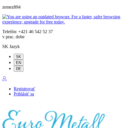
zemez894
Telefón: +421 46 542 52 37
v prac. dobe
SK
Jazyk
SK
EN
DE
Registrovať
Prihlásiť sa