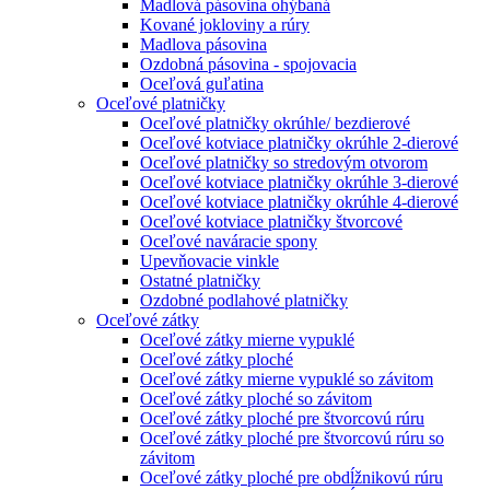
Madlová pásovina ohýbaná
Kované jokloviny a rúry
Madlova pásovina
Ozdobná pásovina - spojovacia
Oceľová guľatina
Oceľové platničky
Oceľové platničky okrúhle/ bezdierové
Oceľové kotviace platničky okrúhle 2-dierové
Oceľové platničky so stredovým otvorom
Oceľové kotviace platničky okrúhle 3-dierové
Oceľové kotviace platničky okrúhle 4-dierové
Oceľové kotviace platničky štvorcové
Oceľové naváracie spony
Upevňovacie vinkle
Ostatné platničky
Ozdobné podlahové platničky
Oceľové zátky
Oceľové zátky mierne vypuklé
Oceľové zátky ploché
Oceľové zátky mierne vypuklé so závitom
Oceľové zátky ploché so závitom
Oceľové zátky ploché pre štvorcovú rúru
Oceľové zátky ploché pre štvorcovú rúru so
závitom
Oceľové zátky ploché pre obdĺžnikovú rúru