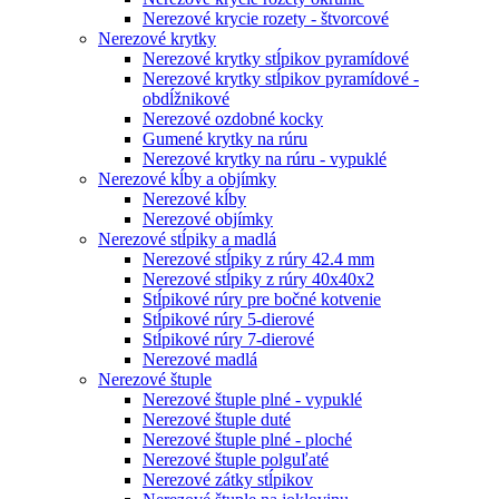
Nerezové krycie rozety - štvorcové
Nerezové krytky
Nerezové krytky stĺpikov pyramídové
Nerezové krytky stĺpikov pyramídové -
obdĺžnikové
Nerezové ozdobné kocky
Gumené krytky na rúru
Nerezové krytky na rúru - vypuklé
Nerezové kĺby a objímky
Nerezové kĺby
Nerezové objímky
Nerezové stĺpiky a madlá
Nerezové stĺpiky z rúry 42.4 mm
Nerezové stĺpiky z rúry 40x40x2
Stĺpikové rúry pre bočné kotvenie
Stĺpikové rúry 5-dierové
Stĺpikové rúry 7-dierové
Nerezové madlá
Nerezové štuple
Nerezové štuple plné - vypuklé
Nerezové štuple duté
Nerezové štuple plné - ploché
Nerezové štuple polguľaté
Nerezové zátky stĺpikov