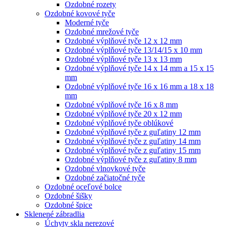
Ozdobné rozety
Ozdobné kovové tyče
Moderné tyče
Ozdobné mrežové tyče
Ozdobné výplňové tyče 12 x 12 mm
Ozdobné výplňové tyče 13/14/15 x 10 mm
Ozdobné výplňové tyče 13 x 13 mm
Ozdobné výplňové tyče 14 x 14 mm a 15 x 15
mm
Ozdobné výplňové tyče 16 x 16 mm a 18 x 18
mm
Ozdobné výplňové tyče 16 x 8 mm
Ozdobné výplňové tyče 20 x 12 mm
Ozdobné výplňové tyče oblúkové
Ozdobné výplňové tyče z guľatiny 12 mm
Ozdobné výplňové tyče z guľatiny 14 mm
Ozdobné výplňové tyče z guľatiny 15 mm
Ozdobné výplňové tyče z guľatiny 8 mm
Ozdobné vlnovkové tyče
Ozdobné začiatočné tyče
Ozdobné oceľové bolce
Ozdobné šišky
Ozdobné špice
Sklenené zábradlia
Úchyty skla nerezové