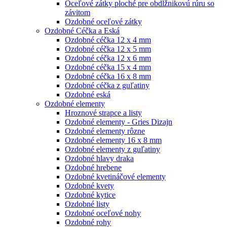
Oceľové zátky ploché pre obdĺžnikovú rúru so
závitom
Ozdobné oceľové zátky
Ozdobné Céčka a Eská
Ozdobné céčka 12 x 4 mm
Ozdobné céčka 12 x 5 mm
Ozdobné céčka 12 x 6 mm
Ozdobné céčka 15 x 4 mm
Ozdobné céčka 16 x 8 mm
Ozdobné céčka z guľatiny
Ozdobné eská
Ozdobné elementy
Hroznové strapce a listy
Ozdobné elementy - Gries Dizajn
Ozdobné elementy rôzne
Ozdobné elementy 16 x 8 mm
Ozdobné elementy z guľatiny
Ozdobné hlavy draka
Ozdobné hrebene
Ozdobné kvetináčové elementy
Ozdobné kvety
Ozdobné kytice
Ozdobné listy
Ozdobné oceľové nohy
Ozdobné rohy