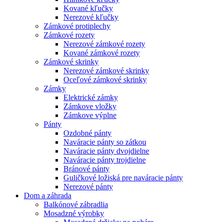
Kované kľučky
Nerezové kľučky
Zámkové protiplechy
Zámkové rozety
Nerezové zámkové rozety
Kované zámkové rozety
Zámkové skrinky
Nerezové zámkové skrinky
Oceľové zámkové skrinky
Zámky
Elektrické zámky
Zámkove vložky
Zámkove výplne
Pánty
Ozdobné pánty
Naváracie pánty so zátkou
Naváracie pánty dvojdielne
Naváracie pánty trojdielne
Bránové pánty
Guličkové ložiská pre naváracie pánty
Nerezové pánty
Dom a záhrada
Balkónové zábradlia
Mosadzné výrobky