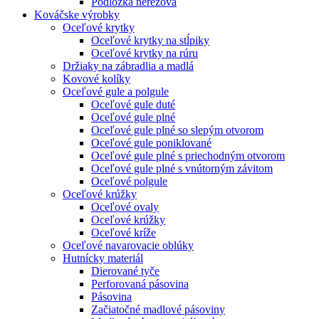
Podložka nerezová
Kováčske výrobky
Oceľové krytky
Oceľové krytky na stĺpiky
Oceľové krytky na rúru
Držiaky na zábradlia a madlá
Kovové kolíky
Oceľové gule a polgule
Oceľové gule duté
Oceľové gule plné
Oceľové gule plné so slepým otvorom
Oceľové gule poniklované
Oceľové gule plné s priechodným otvorom
Oceľové gule plné s vnútorným závitom
Oceľové polgule
Oceľové krúžky
Oceľové ovaly
Oceľové krúžky
Oceľové kríže
Oceľové navarovacie oblúky
Hutnícky materiál
Dierované tyče
Perforovaná pásovina
Pásovina
Začiatočné madlové pásoviny