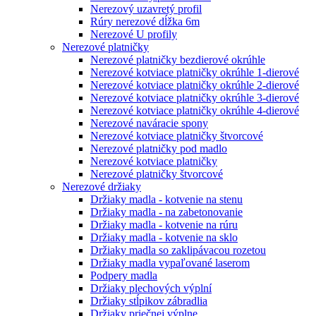
Nerezový uzavretý profil
Rúry nerezové dĺžka 6m
Nerezové U profily
Nerezové platničky
Nerezové platničky bezdierové okrúhle
Nerezové kotviace platničky okrúhle 1-dierové
Nerezové kotviace platničky okrúhle 2-dierové
Nerezové kotviace platničky okrúhle 3-dierové
Nerezové kotviace platničky okrúhle 4-dierové
Nerezové naváracie spony
Nerezové kotviace platničky štvorcové
Nerezové platničky pod madlo
Nerezové kotviace platničky
Nerezové platničky štvorcové
Nerezové držiaky
Držiaky madla - kotvenie na stenu
Držiaky madla - na zabetonovanie
Držiaky madla - kotvenie na rúru
Držiaky madla - kotvenie na sklo
Držiaky madla so zaklipávacou rozetou
Držiaky madla vypaľované laserom
Podpery madla
Držiaky plechových výplní
Držiaky stĺpikov zábradlia
Držiaky priečnej výplne