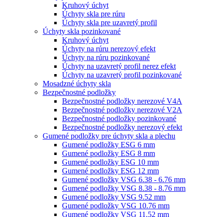
Kruhový úchyt
Úchyty skla pre rúru
Úchyty skla pre uzavretý profil
Úchyty skla pozinkované
Kruhový úchyt
Úchyty na rúru nerezový efekt
Úchyty na rúru pozinkované
Úchyty na uzavretý profil nerez efekt
Úchyty na uzavretý profil pozinkované
Mosadzné úchyty skla
Bezpečnostné podložky
Bezpečnostné podložky nerezové V4A
Bezpečnostné podložky nerezové V2A
Bezpečnostné podložky pozinkované
Bezpečnostné podložky nerezový efekt
Gumené podložky pre úchyty skla a plechu
Gumené podložky ESG 6 mm
Gumené podložky ESG 8 mm
Gumené podložky ESG 10 mm
Gumené podložky ESG 12 mm
Gumené podložky VSG 6.38 - 6.76 mm
Gumené podložky VSG 8.38 - 8.76 mm
Gumené podložky VSG 9.52 mm
Gumené podložky VSG 10.76 mm
Gumené podložky VSG 11.52 mm