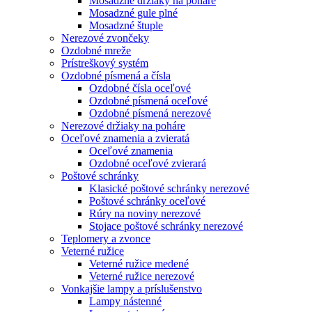
Mosadzné držiaky na poháre
Mosadzné gule plné
Mosadzné štuple
Nerezové zvončeky
Ozdobné mreže
Prístreškový systém
Ozdobné písmená a čísla
Ozdobné čísla oceľové
Ozdobné písmená oceľové
Ozdobné písmená nerezové
Nerezové držiaky na poháre
Oceľové znamenia a zvieratá
Oceľové znamenia
Ozdobné oceľové zvierará
Poštové schránky
Klasické poštové schránky nerezové
Poštové schránky oceľové
Rúry na noviny nerezové
Stojace poštové schránky nerezové
Teplomery a zvonce
Veterné ružice
Veterné ružice medené
Veterné ružice nerezové
Vonkajšie lampy a príslušenstvo
Lampy nástenné