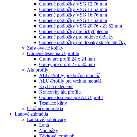
Gumené podložky VSG 12.76 mm
Gumené podložky VSG 13.52 mm
Gumené podložky VSG 16.76 mm
Gumené podložky VSG 17.52 mm
Gumené podložky VSG 20.76 - 21.52 mm
Gumené podložky pre úchyt plechu
Gumené podložky pre bodové držiaky
Gumené podložky pre držiaky skla/platničky
Zaisťovacie kolíky
Gumené tesnenia U profilu
Gumy pre profil 24 x 24 mm
Gumy pre profil 27 x 30 mm
Alu profily
ALU-Profily pre bočnú montáž
ALU-Profily pre vrchnú montáž
Kryt na nalepenie
Koncovky alu profilu
Gumené tesnenia pre ALU profil
Tesniace kliny
Chrániče hrán skla
Lanové zábradlia
Lankové polotovary
Laná
Napináky
Závitové terminály