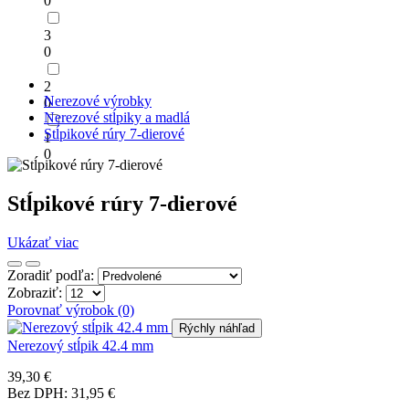
0
3
0
2
Nerezové výrobky
0
Nerezové stĺpiky a madlá
Stĺpikové rúry 7-dierové
1
0
Stĺpikové rúry 7-dierové
Ukázať viac
Zoradiť podľa:
Zobraziť:
Porovnať výrobok (0)
Rýchly náhľad
Nerezový stĺpik 42.4 mm
39,30 €
Bez DPH: 31,95 €