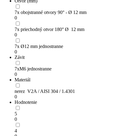
Otvor (mm)
7x obojstranné otvory 90° - Ø 12 mm
0
7x priechodný otvor 180° Ø 12 mm
0
7x Ø12 mm jednostranne
0
Závit
7xM6 jednostranne
0
Materiál
nerez V2A / AISI 304 / 1.4301
0
Hodnotenie
5
0
4