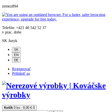
zemez894
Telefón: +421 46 542 52 37
v prac. dobe
SK
Jazyk
SK
EN
DE
Registrovať
Prihlásiť sa
Košík
0 ks - 0,00 €
0