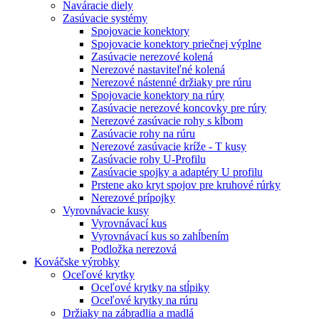
Naváracie diely
Zasúvacie systémy
Spojovacie konektory
Spojovacie konektory priečnej výplne
Zasúvacie nerezové kolená
Nerezové nastaviteľné kolená
Nerezové nástenné držiaky pre rúru
Spojovacie konektory na rúry
Zasúvacie nerezové koncovky pre rúry
Nerezové zasúvacie rohy s kĺbom
Zasúvacie rohy na rúru
Nerezové zasúvacie kríže - T kusy
Zasúvacie rohy U-Profilu
Zasúvacie spojky a adaptéry U profilu
Prstene ako kryt spojov pre kruhové rúrky
Nerezové prípojky
Vyrovnávacie kusy
Vyrovnávací kus
Vyrovnávací kus so zahĺbením
Podložka nerezová
Kováčske výrobky
Oceľové krytky
Oceľové krytky na stĺpiky
Oceľové krytky na rúru
Držiaky na zábradlia a madlá