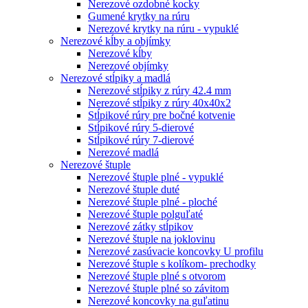
Nerezové ozdobné kocky
Gumené krytky na rúru
Nerezové krytky na rúru - vypuklé
Nerezové kĺby a objímky
Nerezové kĺby
Nerezové objímky
Nerezové stĺpiky a madlá
Nerezové stĺpiky z rúry 42.4 mm
Nerezové stĺpiky z rúry 40x40x2
Stĺpikové rúry pre bočné kotvenie
Stĺpikové rúry 5-dierové
Stĺpikové rúry 7-dierové
Nerezové madlá
Nerezové štuple
Nerezové štuple plné - vypuklé
Nerezové štuple duté
Nerezové štuple plné - ploché
Nerezové štuple polguľaté
Nerezové zátky stĺpikov
Nerezové štuple na joklovinu
Nerezové zasúvacie koncovky U profilu
Nerezové štuple s kolíkom- prechodky
Nerezové štuple plné s otvorom
Nerezové štuple plné so závitom
Nerezové koncovky na guľatinu