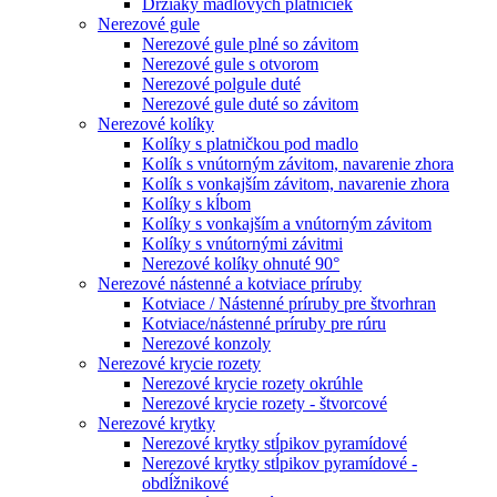
Držiaky madlových platničiek
Nerezové gule
Nerezové gule plné so závitom
Nerezové gule s otvorom
Nerezové polgule duté
Nerezové gule duté so závitom
Nerezové kolíky
Kolíky s platničkou pod madlo
Kolík s vnútorným závitom, navarenie zhora
Kolík s vonkajším závitom, navarenie zhora
Kolíky s kĺbom
Kolíky s vonkajším a vnútorným závitom
Kolíky s vnútornými závitmi
Nerezové kolíky ohnuté 90°
Nerezové nástenné a kotviace príruby
Kotviace / Nástenné príruby pre štvorhran
Kotviace/nástenné príruby pre rúru
Nerezové konzoly
Nerezové krycie rozety
Nerezové krycie rozety okrúhle
Nerezové krycie rozety - štvorcové
Nerezové krytky
Nerezové krytky stĺpikov pyramídové
Nerezové krytky stĺpikov pyramídové -
obdĺžnikové