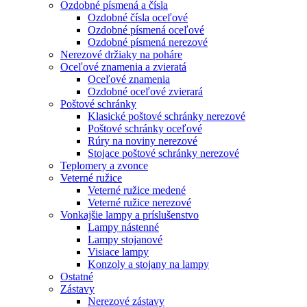
Ozdobné písmená a čísla
Ozdobné čísla oceľové
Ozdobné písmená oceľové
Ozdobné písmená nerezové
Nerezové držiaky na poháre
Oceľové znamenia a zvieratá
Oceľové znamenia
Ozdobné oceľové zvierará
Poštové schránky
Klasické poštové schránky nerezové
Poštové schránky oceľové
Rúry na noviny nerezové
Stojace poštové schránky nerezové
Teplomery a zvonce
Veterné ružice
Veterné ružice medené
Veterné ružice nerezové
Vonkajšie lampy a príslušenstvo
Lampy nástenné
Lampy stojanové
Visiace lampy
Konzoly a stojany na lampy
Ostatné
Zástavy
Nerezové zástavy