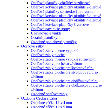
Oceľové platničky okrúhle/ bezdierové
Oceľové kotviace platničky okrúhle 2-dierové
Oceľové platničky so stredovým otvorom
Oceľové kotviace platničky okrúhle 3-dierové
Oceľové kotviace platničky okrúhle 4-dierové
Oceľové kotviace platničky štvorcové
Oceľové naváracie spony
Upevňovacie vinkle
Ostatné platničky
Ozdobné podlahové platničky
Oceľové zátky
Oceľové zátky mierne vypuklé
Oceľové zátky ploché
Oceľové zátky mierne vypuklé so závitom
Oceľové zátky ploché so závitom
Oceľové zátky ploché pre štvorcovú rúru
Oceľové zátky ploché pre štvorcovú rúru so
závitom
Oceľové zátky ploché pre obdĺžnikovú rúru
Oceľové zátky ploché pre obdĺžnikovú rúru so
závitom
Ozdobné oceľové zátky
Ozdobné Céčka a Eská
Ozdobné céčka 12 x 4 mm
Ozdobné céčka 12 x 5 mm