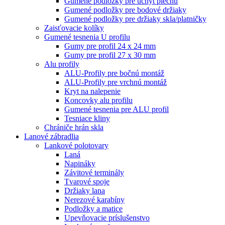
Gumené podložky pre úchyt plechu
Gumené podložky pre bodové držiaky
Gumené podložky pre držiaky skla/platničky
Zaisťovacie kolíky
Gumené tesnenia U profilu
Gumy pre profil 24 x 24 mm
Gumy pre profil 27 x 30 mm
Alu profily
ALU-Profily pre bočnú montáž
ALU-Profily pre vrchnú montáž
Kryt na nalepenie
Koncovky alu profilu
Gumené tesnenia pre ALU profil
Tesniace kliny
Chrániče hrán skla
Lanové zábradlia
Lankové polotovary
Laná
Napináky
Závitové terminály
Tvarové spoje
Držiaky lana
Nerezové karabíny
Podložky a matice
Upevňovacie príslušenstvo