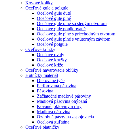
Kovové kolíky
Oceľové gule a polgule
Oceľové gule duté
Oceľové gule plné
Oceľové gule plné so slepým otvorom
Oceľové gule poniklované
Oceľové gule plné s priechodným otvorom
Oceľové gule plné s vnútorným závitom
Oceľové polgule
Oceľové krúžky
Oceľové ovaly
Oceľové krúžky
Oceľové kríže
Oceľové navarovacie oblúky
Hutnícky materiál
Dierované tyče
Perforovaná pásovina
Pásovina
Začiatočné madlové pásoviny
Madlová pásovina ohýbaná
Kované jokloviny a rúry
Madlova pásovina
Ozdobná pásovina - spojovacia
Oceľová guľatina
Oceľové platničky