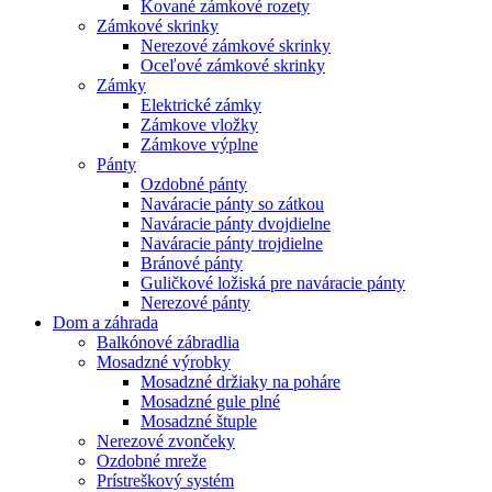
Kované zámkové rozety
Zámkové skrinky
Nerezové zámkové skrinky
Oceľové zámkové skrinky
Zámky
Elektrické zámky
Zámkove vložky
Zámkove výplne
Pánty
Ozdobné pánty
Naváracie pánty so zátkou
Naváracie pánty dvojdielne
Naváracie pánty trojdielne
Bránové pánty
Guličkové ložiská pre naváracie pánty
Nerezové pánty
Dom a záhrada
Balkónové zábradlia
Mosadzné výrobky
Mosadzné držiaky na poháre
Mosadzné gule plné
Mosadzné štuple
Nerezové zvončeky
Ozdobné mreže
Prístreškový systém