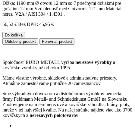
Dĺžka: 1190 mm Ø otvoru 12 mm so 7 priečnymi držiakmi pre
guľatinu 12 mm Vzdialenosť medzi otvormi: 121 mm Materiál:
nerez V2A / AISI 304 / 1.4301..
56,52 €
Bez DPH: 45,95 €
Do košíka
Obľúbený produkt
Porovnať produkt
Spoločnosť EURO-METALL vyrába
nerezové výrobky
a
kováčske výrobky už od roku 1995.
Máme vlastné výrobné, skladové a administratívne priestory.
Aktuálne zamestnávame približne 20 zamestnancov.
Sme výhradným dovozcom a distribútorom výrobkov nemeckej
firmy Feldmann Metall- und Schmiedekunst GmbH na Slovensku.
Zhotovujeme na mieru nerezové a kováčske zábradlia, brány, ploty,
mreže v tej najvyššej kvalite. Na našej stránke nájdete viac ako 3700
kováčskych a
nerezových polotovarov
.