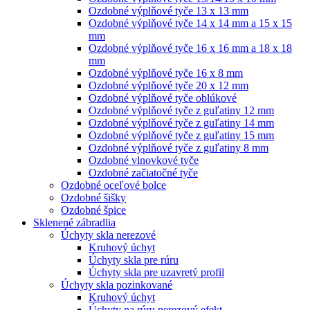
Ozdobné výplňové tyče 13 x 13 mm
Ozdobné výplňové tyče 14 x 14 mm a 15 x 15
mm
Ozdobné výplňové tyče 16 x 16 mm a 18 x 18
mm
Ozdobné výplňové tyče 16 x 8 mm
Ozdobné výplňové tyče 20 x 12 mm
Ozdobné výplňové tyče oblúkové
Ozdobné výplňové tyče z guľatiny 12 mm
Ozdobné výplňové tyče z guľatiny 14 mm
Ozdobné výplňové tyče z guľatiny 15 mm
Ozdobné výplňové tyče z guľatiny 8 mm
Ozdobné vlnovkové tyče
Ozdobné začiatočné tyče
Ozdobné oceľové bolce
Ozdobné šišky
Ozdobné špice
Sklenené zábradlia
Úchyty skla nerezové
Kruhový úchyt
Úchyty skla pre rúru
Úchyty skla pre uzavretý profil
Úchyty skla pozinkované
Kruhový úchyt
Úchyty na rúru nerezový efekt