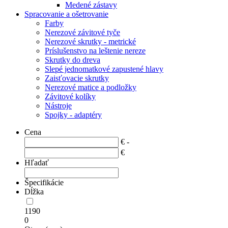
Medené zástavy
Spracovanie a ošetrovanie
Farby
Nerezové závitové tyče
Nerezové skrutky - metrické
Príslušenstvo na leštenie nereze
Skrutky do dreva
Slepé jednomatkové zapustené hlavy
Zaisťovacie skrutky
Nerezové matice a podložky
Závitové kolíky
Nástroje
Spojky - adaptéry
Cena
€ -
€
Hľadať
Špecifikácie
Dĺžka
1190
0