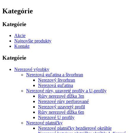
Kategórie
Kategórie
Akcie
Najnovšie produkty
Kontakt
Kategórie
Nerezové výrobky
Nerezová guľatina a štvorhran
Nerezový štvorhran
Nerezová guľatina
Nerezové rúry, uzavreté profily a U-profily
Rúry nerezové dĺžka 3m
Nerezové rúry perforované
Nerezový uzavretý profil
Rúry nerezové dĺžka 6m
Nerezové U profily
Nerezové platničky
Nerezové platničky bezdierové okrúhle