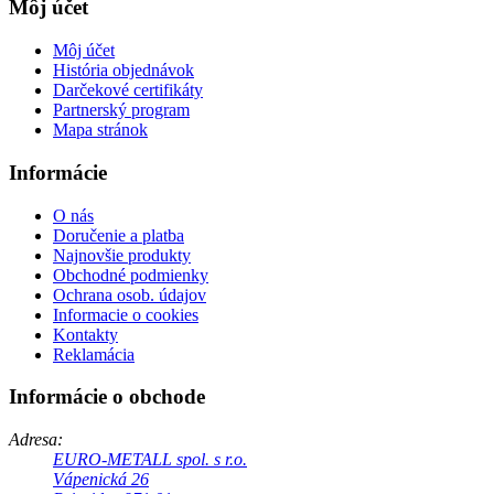
Môj účet
Môj účet
História objednávok
Darčekové certifikáty
Partnerský program
Mapa stránok
Informácie
O nás
Doručenie a platba
Najnovšie produkty
Obchodné podmienky
Ochrana osob. údajov
Informacie o cookies
Kontakty
Reklamácia
Informácie o obchode
Adresa:
EURO-METALL spol. s r.o.
Vápenická 26