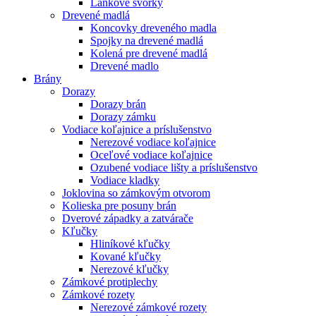
Lankové svorky
Drevené madlá
Koncovky dreveného madla
Spojky na drevené madlá
Kolená pre drevené madlá
Drevené madlo
Brány
Dorazy
Dorazy brán
Dorazy zámku
Vodiace koľajnice a príslušenstvo
Nerezové vodiace koľajnice
Oceľové vodiace koľajnice
Ozubené vodiace lišty a príslušenstvo
Vodiace kladky
Joklovina so zámkovým otvorom
Kolieska pre posuny brán
Dverové západky a zatvárače
Kľučky
Hliníkové kľučky
Kované kľučky
Nerezové kľučky
Zámkové protiplechy
Zámkové rozety
Nerezové zámkové rozety