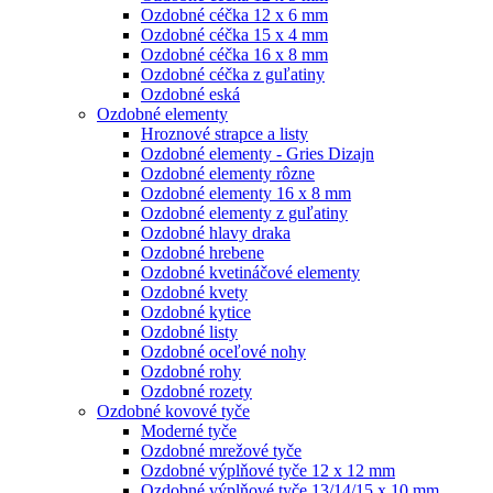
Ozdobné céčka 12 x 6 mm
Ozdobné céčka 15 x 4 mm
Ozdobné céčka 16 x 8 mm
Ozdobné céčka z guľatiny
Ozdobné eská
Ozdobné elementy
Hroznové strapce a listy
Ozdobné elementy - Gries Dizajn
Ozdobné elementy rôzne
Ozdobné elementy 16 x 8 mm
Ozdobné elementy z guľatiny
Ozdobné hlavy draka
Ozdobné hrebene
Ozdobné kvetináčové elementy
Ozdobné kvety
Ozdobné kytice
Ozdobné listy
Ozdobné oceľové nohy
Ozdobné rohy
Ozdobné rozety
Ozdobné kovové tyče
Moderné tyče
Ozdobné mrežové tyče
Ozdobné výplňové tyče 12 x 12 mm
Ozdobné výplňové tyče 13/14/15 x 10 mm