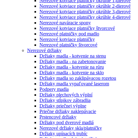
Nerezové kotviace platničky okrúhle 1-dierové
Nerezové kotviace platničky okrúhle 2-dierové
Nerezové kotviace platničky okrúhle 3-dierové
Nerezové kotviace platničky okrúhle 4-dierové
Nerezové naváracie spony
Nerezové kotviace platničky štvorcové
Nerezové platničky pod madlo
Nerezové kotviace platničky
Nerezové platničky štvorcové
Nerezové držiaky
Držiaky madla - kotvenie na stenu
Držiaky madla - na zabetonovanie
Držiaky madla - kotvenie na rúru
Držiaky madla - kotvenie na sklo
Držiaky madla so zaklipávacou rozetou
Držiaky madla vypaľované laserom
Podpery madla
Držiaky plechových výplní
Držiaky stĺpikov zábradlia
Držiaky priečnej výplne
Priečne držiaky naklepávacie
Prstencové držiaky
Držiaky pod dverové madlá
Nerezové držiaky skla/platničky
Držiaky upínacích trubíc