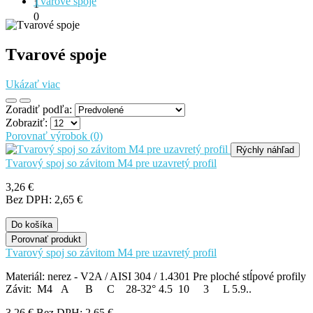
Tvarové spoje
1
0
Tvarové spoje
Ukázať viac
Zoradiť podľa:
Zobraziť:
Porovnať výrobok (0)
Rýchly náhľad
Tvarový spoj so závitom M4 pre uzavretý profil
3,26 €
Bez DPH: 2,65 €
Do košíka
Porovnať produkt
Tvarový spoj so závitom M4 pre uzavretý profil
Materiál: nerez - V2A / AISI 304 / 1.4301 Pre ploché stĺpové profily
Závit: M4 A B C 28-32° 4.5 10 3 L 5.9..
3,26 €
Bez DPH: 2,65 €