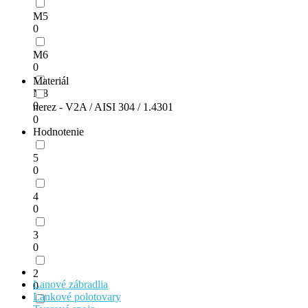
M5
0
M6
0
Materiál
M8
0
nerez - V2A / AISI 304 / 1.4301
0
Hodnotenie
5
0
4
0
3
0
2
Lanové zábradlia
0
Lankové polotovary