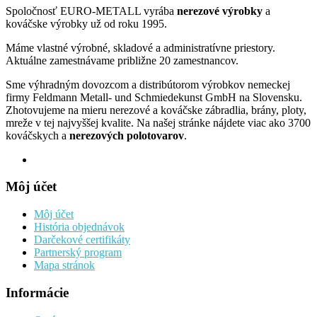
Spoločnosť EURO-METALL vyrába
nerezové výrobky
a
kováčske výrobky už od roku 1995.
Máme vlastné výrobné, skladové a administratívne priestory.
Aktuálne zamestnávame približne 20 zamestnancov.
Sme výhradným dovozcom a distribútorom výrobkov nemeckej
firmy Feldmann Metall- und Schmiedekunst GmbH na Slovensku.
Zhotovujeme na mieru nerezové a kováčske zábradlia, brány, ploty,
mreže v tej najvyššej kvalite. Na našej stránke nájdete viac ako 3700
kováčskych a
nerezových polotovarov
.
Môj účet
Môj účet
História objednávok
Darčekové certifikáty
Partnerský program
Mapa stránok
Informácie