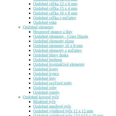
Ozdobné céčka 12 x 6 mm
Ozdobné céčka 15 x 4 mm
Ozdobné céčka 16 x 8 mm
Ozdobné céčka z guľatiny
Ozdobné eská
Ozdobné elementy
Hroznové strapce a listy
Ozdobné elementy - Gries Dizajn
Ozdobné elementy rôzne
Ozdobné elementy 16 x 8 mm
Ozdobné elementy z guľatiny
Ozdobné hlavy draka
Ozdobné hrebene
Ozdobné kvetináčové elementy
Ozdobné kvety
Ozdobné kytice
Ozdobné listy
Ozdobné oceľové nohy
Ozdobné rohy
Ozdobné rozety
Ozdobné kovové tyče
Moderné tyče
Ozdobné mrežové tyče
Ozdobné výplňové tyče 12 x 12 mm
Ozdobné výplňové tyče 13/14/15 x 10 mm