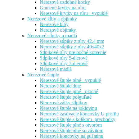
Nerezové ozdobné kocky
Gumené krytky na rúru
Nerezové krytky na rúru - vypuklé
Nerezové kĺby a objímky
Nerezové kĺby
Nerezové objímky
Nerezové stĺpiky a madlá
Nerezové stĺpiky z rúry 42.4 mm
Nerezové stĺpiky z rúry 40x40x2
Stĺpikové rúry pre bočné kotvenie
Stĺpikové rúry 5-dierové
Stĺpikové rúry 7-dierové
Nerezové madlá
Nerezové štuple
Nerezové štuple plné - vypuklé
Nerezové štuple duté
Nerezové štuple plné - ploché
Nerezové štuple polguľaté
Nerezové zátky stĺpikov
Nerezové štuple na joklovinu
Nerezové zasúvacie koncovky U profilu
Nerezové štuple s kolíkom- prechodky
Nerezové štuple plné s otvorom
Nerezové štuple plné so závitom
Nerezové koncovky na guľatinu