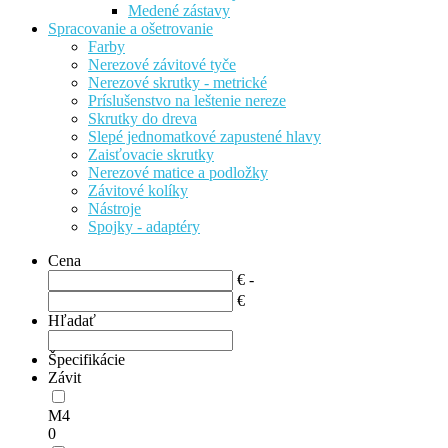
Medené zástavy
Spracovanie a ošetrovanie
Farby
Nerezové závitové tyče
Nerezové skrutky - metrické
Príslušenstvo na leštenie nereze
Skrutky do dreva
Slepé jednomatkové zapustené hlavy
Zaisťovacie skrutky
Nerezové matice a podložky
Závitové kolíky
Nástroje
Spojky - adaptéry
Cena
€ -
€
Hľadať
Špecifikácie
Závit
M4
0