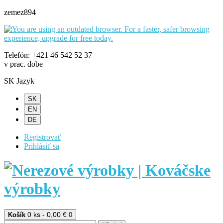
zemez894
Telefón: +421 46 542 52 37
v prac. dobe
SK
Jazyk
SK
EN
DE
Registrovať
Prihlásiť sa
0 ks - 0,00 €
Košík
0