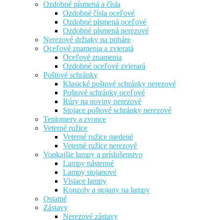
Ozdobné písmená a čísla
Ozdobné čísla oceľové
Ozdobné písmená oceľové
Ozdobné písmená nerezové
Nerezové držiaky na poháre
Oceľové znamenia a zvieratá
Oceľové znamenia
Ozdobné oceľové zvierará
Poštové schránky
Klasické poštové schránky nerezové
Poštové schránky oceľové
Rúry na noviny nerezové
Stojace poštové schránky nerezové
Teplomery a zvonce
Veterné ružice
Veterné ružice medené
Veterné ružice nerezové
Vonkajšie lampy a príslušenstvo
Lampy nástenné
Lampy stojanové
Visiace lampy
Konzoly a stojany na lampy
Ostatné
Zástavy
Nerezové zástavy