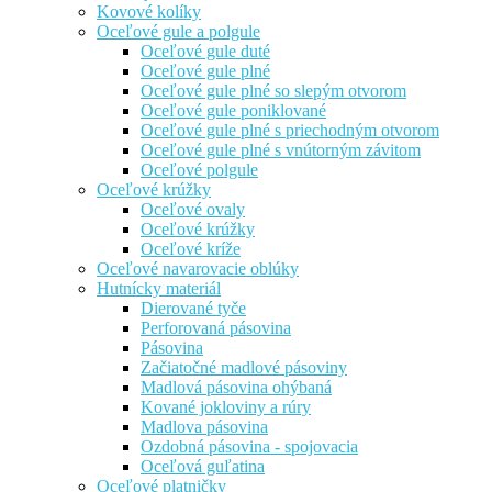
Kovové kolíky
Oceľové gule a polgule
Oceľové gule duté
Oceľové gule plné
Oceľové gule plné so slepým otvorom
Oceľové gule poniklované
Oceľové gule plné s priechodným otvorom
Oceľové gule plné s vnútorným závitom
Oceľové polgule
Oceľové krúžky
Oceľové ovaly
Oceľové krúžky
Oceľové kríže
Oceľové navarovacie oblúky
Hutnícky materiál
Dierované tyče
Perforovaná pásovina
Pásovina
Začiatočné madlové pásoviny
Madlová pásovina ohýbaná
Kované jokloviny a rúry
Madlova pásovina
Ozdobná pásovina - spojovacia
Oceľová guľatina
Oceľové platničky