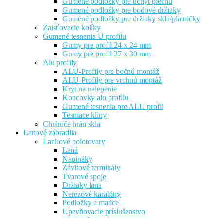
Gumené podložky pre úchyt plechu
Gumené podložky pre bodové držiaky
Gumené podložky pre držiaky skla/platničky
Zaisťovacie kolíky
Gumené tesnenia U profilu
Gumy pre profil 24 x 24 mm
Gumy pre profil 27 x 30 mm
Alu profily
ALU-Profily pre bočnú montáž
ALU-Profily pre vrchnú montáž
Kryt na nalepenie
Koncovky alu profilu
Gumené tesnenia pre ALU profil
Tesniace kliny
Chrániče hrán skla
Lanové zábradlia
Lankové polotovary
Laná
Napináky
Závitové terminály
Tvarové spoje
Držiaky lana
Nerezové karabíny
Podložky a matice
Upevňovacie príslušenstvo