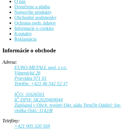
O nás
Doručenie a platba
Najnovšie produkty
Obchodné podmienky
Ochrana osob. údajov
Informacie o cookies
Kontakty
Reklamácia
Informácie o obchode
Adresa:
EURO-METALL spol. s r.o.
Vápenická 26
Prievidza 971 01
Telefón: +421 46 542 52 37
IČO: 31636501
IČ DPH: SK2020469044
Zapísaná v Obch. registri Okr. súdu Trenčín Oddiel: Sro,
vložka číslo: 3142/R
Telefóny:
+421 905 320 569