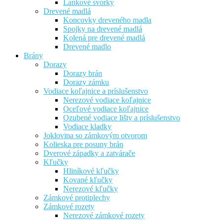
Lankové svorky
Drevené madlá
Koncovky dreveného madla
Spojky na drevené madlá
Kolená pre drevené madlá
Drevené madlo
Brány
Dorazy
Dorazy brán
Dorazy zámku
Vodiace koľajnice a príslušenstvo
Nerezové vodiace koľajnice
Oceľové vodiace koľajnice
Ozubené vodiace lišty a príslušenstvo
Vodiace kladky
Joklovina so zámkovým otvorom
Kolieska pre posuny brán
Dverové západky a zatvárače
Kľučky
Hliníkové kľučky
Kované kľučky
Nerezové kľučky
Zámkové protiplechy
Zámkové rozety
Nerezové zámkové rozety