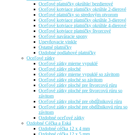
Oceľové platničky okrúhle/ bezdierové
Oceľové kotviace platničky okrúhle 2-dierové
Oceľové platničky so stredovým otvorom
Oceľové kotviace platničky okrúhle 3-dierové
Oceľové kotviace platničky okrúhle 4-dierové
Oceľové kotviace platničky štvorcové
Oceľové naváracie spony
Upevňovacie vinkle
Ostatné platničky
Ozdobné podlahové platničky
Oceľové zátky
Oceľové zátky mierne vypuklé
Oceľové zátky ploché
Oceľové zátky mierne vypuklé so závitom
Oceľové zátky ploché so závitom
Oceľové zátky ploché pre štvorcovú rúru
Oceľové zátky ploché pre štvorcovú rúru so
závitom
Oceľové zátky ploché pre obdĺžnikovú rúru
Oceľové zátky ploché pre obdĺžnikovú rúru so
závitom
Ozdobné oceľové zátky
Ozdobné Céčka a Eská
Ozdobné céčka 12 x 4 mm
Ozdobné céčka 12 x 5 mm