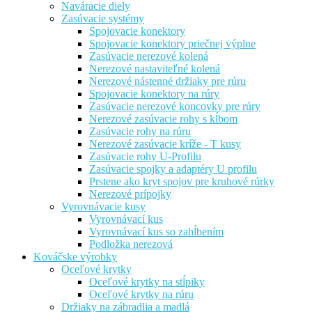
Naváracie diely
Zasúvacie systémy
Spojovacie konektory
Spojovacie konektory priečnej výplne
Zasúvacie nerezové kolená
Nerezové nastaviteľné kolená
Nerezové nástenné držiaky pre rúru
Spojovacie konektory na rúry
Zasúvacie nerezové koncovky pre rúry
Nerezové zasúvacie rohy s kĺbom
Zasúvacie rohy na rúru
Nerezové zasúvacie kríže - T kusy
Zasúvacie rohy U-Profilu
Zasúvacie spojky a adaptéry U profilu
Prstene ako kryt spojov pre kruhové rúrky
Nerezové prípojky
Vyrovnávacie kusy
Vyrovnávací kus
Vyrovnávací kus so zahĺbením
Podložka nerezová
Kováčske výrobky
Oceľové krytky
Oceľové krytky na stĺpiky
Oceľové krytky na rúru
Držiaky na zábradlia a madlá