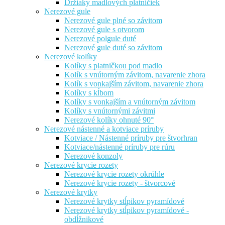
Držiaky madlových platničiek
Nerezové gule
Nerezové gule plné so závitom
Nerezové gule s otvorom
Nerezové polgule duté
Nerezové gule duté so závitom
Nerezové kolíky
Kolíky s platničkou pod madlo
Kolík s vnútorným závitom, navarenie zhora
Kolík s vonkajším závitom, navarenie zhora
Kolíky s kĺbom
Kolíky s vonkajším a vnútorným závitom
Kolíky s vnútornými závitmi
Nerezové kolíky ohnuté 90°
Nerezové nástenné a kotviace príruby
Kotviace / Nástenné príruby pre štvorhran
Kotviace/nástenné príruby pre rúru
Nerezové konzoly
Nerezové krycie rozety
Nerezové krycie rozety okrúhle
Nerezové krycie rozety - štvorcové
Nerezové krytky
Nerezové krytky stĺpikov pyramídové
Nerezové krytky stĺpikov pyramídové -
obdĺžnikové