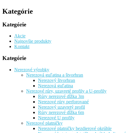
Kategórie
Kategórie
Akcie
Najnovšie produkty
Kontakt
Kategórie
Nerezové výrobky
Nerezová guľatina a štvorhran
Nerezový štvorhran
Nerezová guľatina
Nerezové rúry, uzavreté profily a U-profily
Rúry nerezové dĺžka 3m
Nerezové rúry perforované
Nerezový uzavretý profil
Rúry nerezové dĺžka 6m
Nerezové U profily
Nerezové platničky
Nerezové platničky bezdierové okrúhle