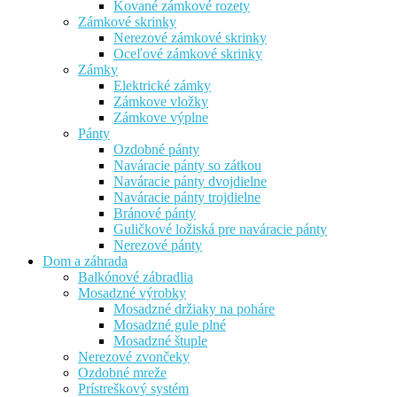
Kované zámkové rozety
Zámkové skrinky
Nerezové zámkové skrinky
Oceľové zámkové skrinky
Zámky
Elektrické zámky
Zámkove vložky
Zámkove výplne
Pánty
Ozdobné pánty
Naváracie pánty so zátkou
Naváracie pánty dvojdielne
Naváracie pánty trojdielne
Bránové pánty
Guličkové ložiská pre naváracie pánty
Nerezové pánty
Dom a záhrada
Balkónové zábradlia
Mosadzné výrobky
Mosadzné držiaky na poháre
Mosadzné gule plné
Mosadzné štuple
Nerezové zvončeky
Ozdobné mreže
Prístreškový systém