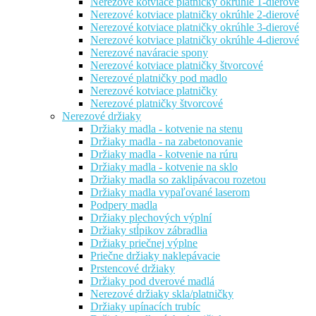
Nerezové kotviace platničky okrúhle 1-dierové
Nerezové kotviace platničky okrúhle 2-dierové
Nerezové kotviace platničky okrúhle 3-dierové
Nerezové kotviace platničky okrúhle 4-dierové
Nerezové naváracie spony
Nerezové kotviace platničky štvorcové
Nerezové platničky pod madlo
Nerezové kotviace platničky
Nerezové platničky štvorcové
Nerezové držiaky
Držiaky madla - kotvenie na stenu
Držiaky madla - na zabetonovanie
Držiaky madla - kotvenie na rúru
Držiaky madla - kotvenie na sklo
Držiaky madla so zaklipávacou rozetou
Držiaky madla vypaľované laserom
Podpery madla
Držiaky plechových výplní
Držiaky stĺpikov zábradlia
Držiaky priečnej výplne
Priečne držiaky naklepávacie
Prstencové držiaky
Držiaky pod dverové madlá
Nerezové držiaky skla/platničky
Držiaky upínacích trubíc