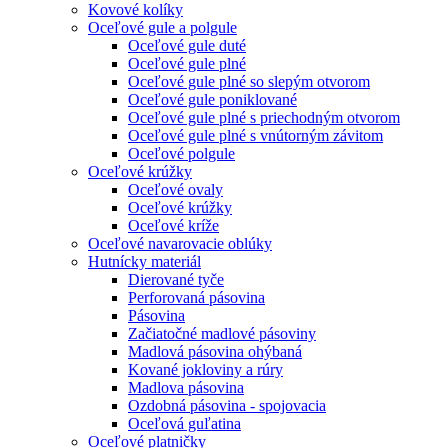
Kovové kolíky
Oceľové gule a polgule
Oceľové gule duté
Oceľové gule plné
Oceľové gule plné so slepým otvorom
Oceľové gule poniklované
Oceľové gule plné s priechodným otvorom
Oceľové gule plné s vnútorným závitom
Oceľové polgule
Oceľové krúžky
Oceľové ovaly
Oceľové krúžky
Oceľové kríže
Oceľové navarovacie oblúky
Hutnícky materiál
Dierované tyče
Perforovaná pásovina
Pásovina
Začiatočné madlové pásoviny
Madlová pásovina ohýbaná
Kované jokloviny a rúry
Madlova pásovina
Ozdobná pásovina - spojovacia
Oceľová guľatina
Oceľové platničky