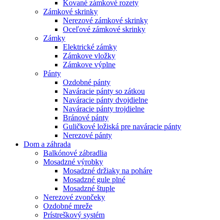
Kované zámkové rozety
Zámkové skrinky
Nerezové zámkové skrinky
Oceľové zámkové skrinky
Zámky
Elektrické zámky
Zámkove vložky
Zámkove výplne
Pánty
Ozdobné pánty
Naváracie pánty so zátkou
Naváracie pánty dvojdielne
Naváracie pánty trojdielne
Bránové pánty
Guličkové ložiská pre naváracie pánty
Nerezové pánty
Dom a záhrada
Balkónové zábradlia
Mosadzné výrobky
Mosadzné držiaky na poháre
Mosadzné gule plné
Mosadzné štuple
Nerezové zvončeky
Ozdobné mreže
Prístreškový systém