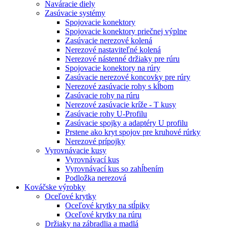
Naváracie diely
Zasúvacie systémy
Spojovacie konektory
Spojovacie konektory priečnej výplne
Zasúvacie nerezové kolená
Nerezové nastaviteľné kolená
Nerezové nástenné držiaky pre rúru
Spojovacie konektory na rúry
Zasúvacie nerezové koncovky pre rúry
Nerezové zasúvacie rohy s kĺbom
Zasúvacie rohy na rúru
Nerezové zasúvacie kríže - T kusy
Zasúvacie rohy U-Profilu
Zasúvacie spojky a adaptéry U profilu
Prstene ako kryt spojov pre kruhové rúrky
Nerezové prípojky
Vyrovnávacie kusy
Vyrovnávací kus
Vyrovnávací kus so zahĺbením
Podložka nerezová
Kováčske výrobky
Oceľové krytky
Oceľové krytky na stĺpiky
Oceľové krytky na rúru
Držiaky na zábradlia a madlá