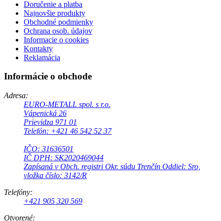
Doručenie a platba
Najnovšie produkty
Obchodné podmienky
Ochrana osob. údajov
Informacie o cookies
Kontakty
Reklamácia
Informácie o obchode
Adresa:
EURO-METALL spol. s r.o.
Vápenická 26
Prievidza 971 01
Telefón: +421 46 542 52 37
IČO: 31636501
IČ DPH: SK2020469044
Zapísaná v Obch. registri Okr. súdu Trenčín Oddiel: Sro,
vložka číslo: 3142/R
Telefóny:
+421 905 320 569
Otvorené: