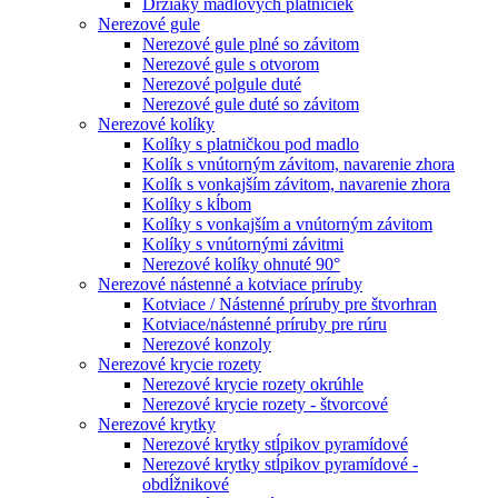
Držiaky madlových platničiek
Nerezové gule
Nerezové gule plné so závitom
Nerezové gule s otvorom
Nerezové polgule duté
Nerezové gule duté so závitom
Nerezové kolíky
Kolíky s platničkou pod madlo
Kolík s vnútorným závitom, navarenie zhora
Kolík s vonkajším závitom, navarenie zhora
Kolíky s kĺbom
Kolíky s vonkajším a vnútorným závitom
Kolíky s vnútornými závitmi
Nerezové kolíky ohnuté 90°
Nerezové nástenné a kotviace príruby
Kotviace / Nástenné príruby pre štvorhran
Kotviace/nástenné príruby pre rúru
Nerezové konzoly
Nerezové krycie rozety
Nerezové krycie rozety okrúhle
Nerezové krycie rozety - štvorcové
Nerezové krytky
Nerezové krytky stĺpikov pyramídové
Nerezové krytky stĺpikov pyramídové -
obdĺžnikové