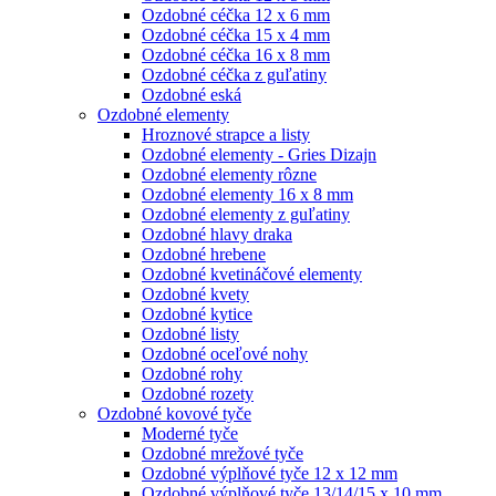
Ozdobné céčka 12 x 6 mm
Ozdobné céčka 15 x 4 mm
Ozdobné céčka 16 x 8 mm
Ozdobné céčka z guľatiny
Ozdobné eská
Ozdobné elementy
Hroznové strapce a listy
Ozdobné elementy - Gries Dizajn
Ozdobné elementy rôzne
Ozdobné elementy 16 x 8 mm
Ozdobné elementy z guľatiny
Ozdobné hlavy draka
Ozdobné hrebene
Ozdobné kvetináčové elementy
Ozdobné kvety
Ozdobné kytice
Ozdobné listy
Ozdobné oceľové nohy
Ozdobné rohy
Ozdobné rozety
Ozdobné kovové tyče
Moderné tyče
Ozdobné mrežové tyče
Ozdobné výplňové tyče 12 x 12 mm
Ozdobné výplňové tyče 13/14/15 x 10 mm