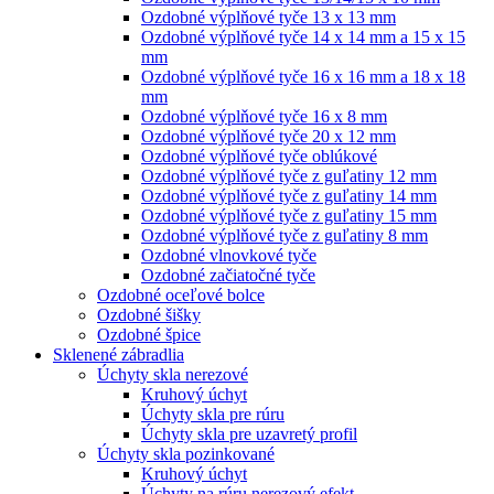
Ozdobné výplňové tyče 13 x 13 mm
Ozdobné výplňové tyče 14 x 14 mm a 15 x 15
mm
Ozdobné výplňové tyče 16 x 16 mm a 18 x 18
mm
Ozdobné výplňové tyče 16 x 8 mm
Ozdobné výplňové tyče 20 x 12 mm
Ozdobné výplňové tyče oblúkové
Ozdobné výplňové tyče z guľatiny 12 mm
Ozdobné výplňové tyče z guľatiny 14 mm
Ozdobné výplňové tyče z guľatiny 15 mm
Ozdobné výplňové tyče z guľatiny 8 mm
Ozdobné vlnovkové tyče
Ozdobné začiatočné tyče
Ozdobné oceľové bolce
Ozdobné šišky
Ozdobné špice
Sklenené zábradlia
Úchyty skla nerezové
Kruhový úchyt
Úchyty skla pre rúru
Úchyty skla pre uzavretý profil
Úchyty skla pozinkované
Kruhový úchyt
Úchyty na rúru nerezový efekt