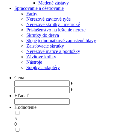
Medené zástavy
Spracovanie a ošetrovanie
Farby
Nerezové závitové tyče
Nerezové skrutky - metrické
Príslušenstvo na leštenie nereze
Skrutky do dreva
Slepé jednomatkové zapustené hlavy
Zaisťovacie skrutky
Nerezové matice a podložky
Závitové kolíky
Nástroje
Spojky - adaptéry
Cena
€ -
€
Hľadať
Hodnotenie
5
0