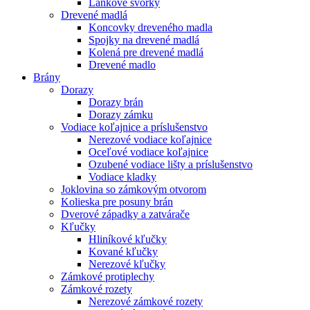
Lankové svorky
Drevené madlá
Koncovky dreveného madla
Spojky na drevené madlá
Kolená pre drevené madlá
Drevené madlo
Brány
Dorazy
Dorazy brán
Dorazy zámku
Vodiace koľajnice a príslušenstvo
Nerezové vodiace koľajnice
Oceľové vodiace koľajnice
Ozubené vodiace lišty a príslušenstvo
Vodiace kladky
Joklovina so zámkovým otvorom
Kolieska pre posuny brán
Dverové západky a zatvárače
Kľučky
Hliníkové kľučky
Kované kľučky
Nerezové kľučky
Zámkové protiplechy
Zámkové rozety
Nerezové zámkové rozety