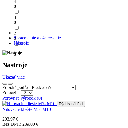
4
0
3
0
2
Spracovanie a ošetrovanie
0
Nástroje
1
0
Nástroje
Ukázať viac
Zoradiť podľa:
Zobraziť:
Porovnať výrobok (0)
Rýchly náhľad
Nitovacie kliešte M5- M10
293,97 €
Bez DPH: 239,00 €