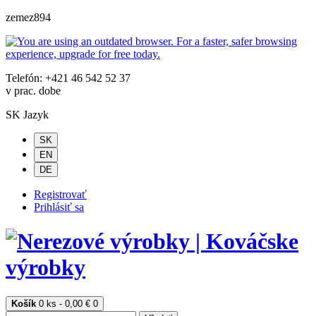
zemez894
Telefón: +421 46 542 52 37
v prac. dobe
SK
Jazyk
SK
EN
DE
Registrovať
Prihlásiť sa
Košík
0 ks - 0,00 €
0