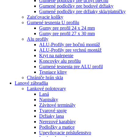
Gumené podložky pre úchyt plechu
Gumené podložky pre bodové držiaky
Gumené podložky pre držiaky skla/platničky
Zaisťovacie kolíky
Gumené tesnenia U profilu
Gumy pre profil 24 x 24 mm
Gumy pre profil 27 x 30 mm
Alu profily
ALU-Profily pre bočnú montáž
ALU-Profily pre vrchnú montáž
Kryt na nalepenie
Koncovky alu profilu
Gumené tesnenia pre ALU profil
Tesniace kliny
Chrániče hrán skla
Lanové zábradlia
Lankové polotovary
Laná
Napináky
Závitové terminály
Tvarové spoje
Držiaky lana
Nerezové karabíny
Podložky a matice
Upevňovacie príslušenstvo