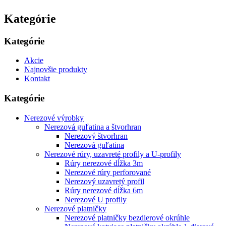
Kategórie
Kategórie
Akcie
Najnovšie produkty
Kontakt
Kategórie
Nerezové výrobky
Nerezová guľatina a štvorhran
Nerezový štvorhran
Nerezová guľatina
Nerezové rúry, uzavreté profily a U-profily
Rúry nerezové dĺžka 3m
Nerezové rúry perforované
Nerezový uzavretý profil
Rúry nerezové dĺžka 6m
Nerezové U profily
Nerezové platničky
Nerezové platničky bezdierové okrúhle