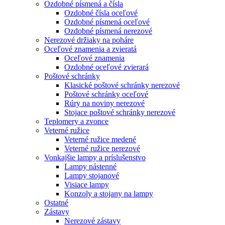
Ozdobné písmená a čísla
Ozdobné čísla oceľové
Ozdobné písmená oceľové
Ozdobné písmená nerezové
Nerezové držiaky na poháre
Oceľové znamenia a zvieratá
Oceľové znamenia
Ozdobné oceľové zvierará
Poštové schránky
Klasické poštové schránky nerezové
Poštové schránky oceľové
Rúry na noviny nerezové
Stojace poštové schránky nerezové
Teplomery a zvonce
Veterné ružice
Veterné ružice medené
Veterné ružice nerezové
Vonkajšie lampy a príslušenstvo
Lampy nástenné
Lampy stojanové
Visiace lampy
Konzoly a stojany na lampy
Ostatné
Zástavy
Nerezové zástavy