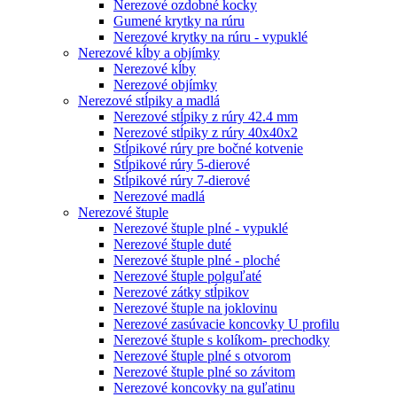
Nerezové ozdobné kocky
Gumené krytky na rúru
Nerezové krytky na rúru - vypuklé
Nerezové kĺby a objímky
Nerezové kĺby
Nerezové objímky
Nerezové stĺpiky a madlá
Nerezové stĺpiky z rúry 42.4 mm
Nerezové stĺpiky z rúry 40x40x2
Stĺpikové rúry pre bočné kotvenie
Stĺpikové rúry 5-dierové
Stĺpikové rúry 7-dierové
Nerezové madlá
Nerezové štuple
Nerezové štuple plné - vypuklé
Nerezové štuple duté
Nerezové štuple plné - ploché
Nerezové štuple polguľaté
Nerezové zátky stĺpikov
Nerezové štuple na joklovinu
Nerezové zasúvacie koncovky U profilu
Nerezové štuple s kolíkom- prechodky
Nerezové štuple plné s otvorom
Nerezové štuple plné so závitom
Nerezové koncovky na guľatinu