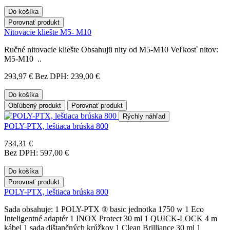
Do košíka
Porovnať produkt
Nitovacie kliešte M5- M10
Ručné nitovacie kliešte Obsahujü nity od M5-M10 Veľkosť nitov:
M5-M10 ..
293,97 €
Bez DPH: 239,00 €
Do košíka
Obľúbený produkt
Porovnať produkt
Rýchly náhľad
POLY-PTX, leštiaca brúska 800
734,31 €
Bez DPH: 597,00 €
Do košíka
Porovnať produkt
POLY-PTX, leštiaca brúska 800
Sada obsahuje: 1 POLY-PTX ® basic jednotka 1750 w 1 Eco
Inteligentné adaptér 1 INOX Protect 30 ml 1 QUICK-LOCK 4 m
kábel 1 sada dištančných krúžkov 1 Clean Brilliance 30 ml 1