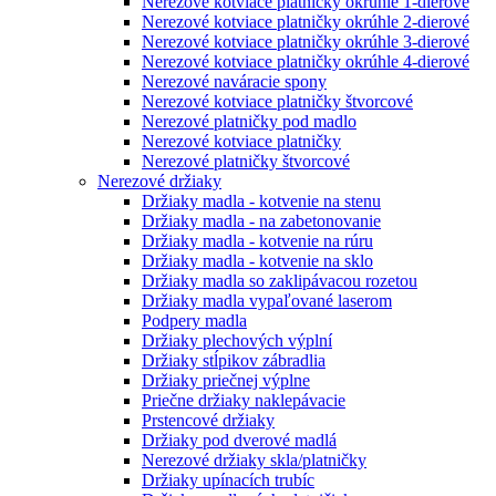
Nerezové kotviace platničky okrúhle 1-dierové
Nerezové kotviace platničky okrúhle 2-dierové
Nerezové kotviace platničky okrúhle 3-dierové
Nerezové kotviace platničky okrúhle 4-dierové
Nerezové naváracie spony
Nerezové kotviace platničky štvorcové
Nerezové platničky pod madlo
Nerezové kotviace platničky
Nerezové platničky štvorcové
Nerezové držiaky
Držiaky madla - kotvenie na stenu
Držiaky madla - na zabetonovanie
Držiaky madla - kotvenie na rúru
Držiaky madla - kotvenie na sklo
Držiaky madla so zaklipávacou rozetou
Držiaky madla vypaľované laserom
Podpery madla
Držiaky plechových výplní
Držiaky stĺpikov zábradlia
Držiaky priečnej výplne
Priečne držiaky naklepávacie
Prstencové držiaky
Držiaky pod dverové madlá
Nerezové držiaky skla/platničky
Držiaky upínacích trubíc