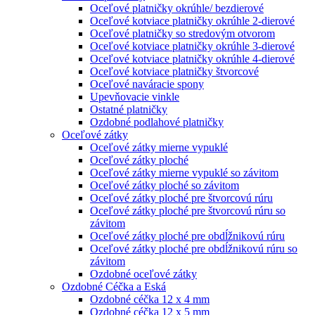
Oceľové platničky okrúhle/ bezdierové
Oceľové kotviace platničky okrúhle 2-dierové
Oceľové platničky so stredovým otvorom
Oceľové kotviace platničky okrúhle 3-dierové
Oceľové kotviace platničky okrúhle 4-dierové
Oceľové kotviace platničky štvorcové
Oceľové naváracie spony
Upevňovacie vinkle
Ostatné platničky
Ozdobné podlahové platničky
Oceľové zátky
Oceľové zátky mierne vypuklé
Oceľové zátky ploché
Oceľové zátky mierne vypuklé so závitom
Oceľové zátky ploché so závitom
Oceľové zátky ploché pre štvorcovú rúru
Oceľové zátky ploché pre štvorcovú rúru so
závitom
Oceľové zátky ploché pre obdĺžnikovú rúru
Oceľové zátky ploché pre obdĺžnikovú rúru so
závitom
Ozdobné oceľové zátky
Ozdobné Céčka a Eská
Ozdobné céčka 12 x 4 mm
Ozdobné céčka 12 x 5 mm