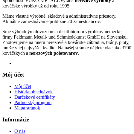
Spoločnosť EURO-METALL vyrába
nerezové výrobky
a
kováčske výrobky už od roku 1995.
Máme vlastné výrobné, skladové a administratívne priestory.
Aktuálne zamestnávame približne 20 zamestnancov.
Sme výhradným dovozcom a distribútorom výrobkov nemeckej
firmy Feldmann Metall- und Schmiedekunst GmbH na Slovensku.
Zhotovujeme na mieru nerezové a kováčske zábradlia, brány, ploty,
mreže v tej najvyššej kvalite. Na našej stránke nájdete viac ako 3700
kováčskych a
nerezových polotovarov
.
Môj účet
Môj účet
História objednávok
Darčekové certifikáty
Partnerský program
Mapa stránok
Informácie
O nás