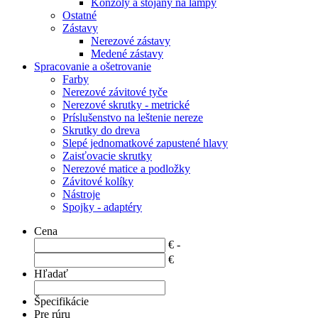
Konzoly a stojany na lampy
Ostatné
Zástavy
Nerezové zástavy
Medené zástavy
Spracovanie a ošetrovanie
Farby
Nerezové závitové tyče
Nerezové skrutky - metrické
Príslušenstvo na leštenie nereze
Skrutky do dreva
Slepé jednomatkové zapustené hlavy
Zaisťovacie skrutky
Nerezové matice a podložky
Závitové kolíky
Nástroje
Spojky - adaptéry
Cena
€ -
€
Hľadať
Špecifikácie
Pre rúru