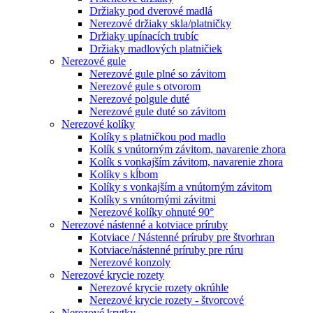
Držiaky pod dverové madlá
Nerezové držiaky skla/platničky
Držiaky upínacích trubíc
Držiaky madlových platničiek
Nerezové gule
Nerezové gule plné so závitom
Nerezové gule s otvorom
Nerezové polgule duté
Nerezové gule duté so závitom
Nerezové kolíky
Kolíky s platničkou pod madlo
Kolík s vnútorným závitom, navarenie zhora
Kolík s vonkajším závitom, navarenie zhora
Kolíky s kĺbom
Kolíky s vonkajším a vnútorným závitom
Kolíky s vnútornými závitmi
Nerezové kolíky ohnuté 90°
Nerezové nástenné a kotviace príruby
Kotviace / Nástenné príruby pre štvorhran
Kotviace/nástenné príruby pre rúru
Nerezové konzoly
Nerezové krycie rozety
Nerezové krycie rozety okrúhle
Nerezové krycie rozety - štvorcové
Nerezové krytky