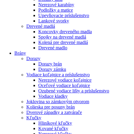
Nerezové karabíny
Podložky a matice
Upevňovacie príslušenstvo
Lankové svorky
Drevené madlá
Koncovky dreveného madla
Spojky na drevené madlá
Kolená pre drevené madlá
Drevené madlo
Brány
Dorazy
Dorazy brán
Dorazy zámku
Vodiace koľajnice a príslušenstvo
Nerezové vodiace koľajnice
Oceľové vodiace koľajnice
Ozubené vodiace lišty a príslušenstvo
Vodiace kladky
Joklovina so zámkovým otvorom
Kolieska pre posuny brán
Dverové západky a zatvárače
Kľučky
Hliníkové kľučky
Kované kľučky
Nerezové kľučky