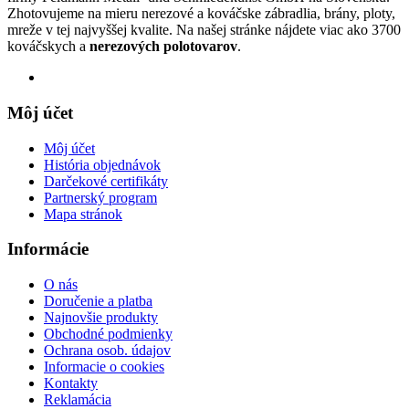
Zhotovujeme na mieru nerezové a kováčske zábradlia, brány, ploty,
mreže v tej najvyššej kvalite. Na našej stránke nájdete viac ako 3700
kováčskych a
nerezových polotovarov
.
Môj účet
Môj účet
História objednávok
Darčekové certifikáty
Partnerský program
Mapa stránok
Informácie
O nás
Doručenie a platba
Najnovšie produkty
Obchodné podmienky
Ochrana osob. údajov
Informacie o cookies
Kontakty
Reklamácia