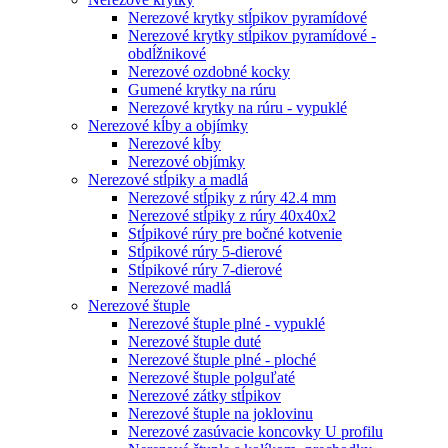
Nerezové krytky stĺpikov pyramídové
Nerezové krytky stĺpikov pyramídové -
obdĺžnikové
Nerezové ozdobné kocky
Gumené krytky na rúru
Nerezové krytky na rúru - vypuklé
Nerezové kĺby a objímky
Nerezové kĺby
Nerezové objímky
Nerezové stĺpiky a madlá
Nerezové stĺpiky z rúry 42.4 mm
Nerezové stĺpiky z rúry 40x40x2
Stĺpikové rúry pre bočné kotvenie
Stĺpikové rúry 5-dierové
Stĺpikové rúry 7-dierové
Nerezové madlá
Nerezové štuple
Nerezové štuple plné - vypuklé
Nerezové štuple duté
Nerezové štuple plné - ploché
Nerezové štuple polguľaté
Nerezové zátky stĺpikov
Nerezové štuple na joklovinu
Nerezové zasúvacie koncovky U profilu