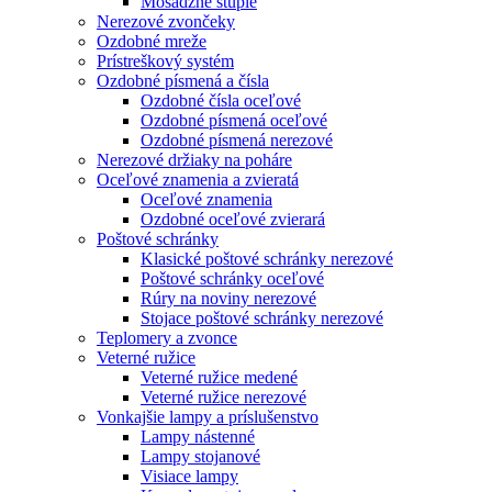
Mosadzné štuple
Nerezové zvončeky
Ozdobné mreže
Prístreškový systém
Ozdobné písmená a čísla
Ozdobné čísla oceľové
Ozdobné písmená oceľové
Ozdobné písmená nerezové
Nerezové držiaky na poháre
Oceľové znamenia a zvieratá
Oceľové znamenia
Ozdobné oceľové zvierará
Poštové schránky
Klasické poštové schránky nerezové
Poštové schránky oceľové
Rúry na noviny nerezové
Stojace poštové schránky nerezové
Teplomery a zvonce
Veterné ružice
Veterné ružice medené
Veterné ružice nerezové
Vonkajšie lampy a príslušenstvo
Lampy nástenné
Lampy stojanové
Visiace lampy