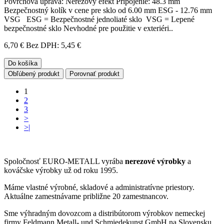
Povrchová úprava: Nerezový efekt Pripojenie: 48.3 mm
Bezpečnostný kolík v cene pre sklo od 6.00 mm ESG - 12.76 mm
VSG ESG = Bezpečnostné jednoliaté sklo VSG = Lepené
bezpečnostné sklo Nevhodné pre použitie v exteriéri..
6,70 €
Bez DPH: 5,45 €
Do košíka
Obľúbený produkt
Porovnať produkt
1
2
3
>
>|
Spoločnosť EURO-METALL vyrába
nerezové výrobky
a
kováčske výrobky už od roku 1995.
Máme vlastné výrobné, skladové a administratívne priestory.
Aktuálne zamestnávame približne 20 zamestnancov.
Sme výhradným dovozcom a distribútorom výrobkov nemeckej
firmy Feldmann Metall- und Schmiedekunst GmbH na Slovensku.