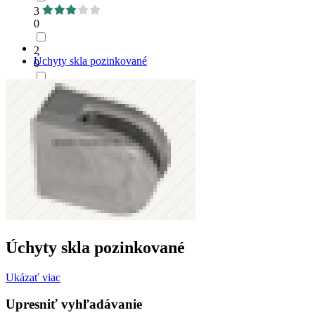
3
0
2
Úchyty skla pozinkované
0
1
0
Úchyty skla pozinkované
Ukázať viac
Upresniť vyhľadávanie