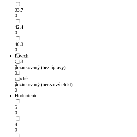
33.7
0
42.4
0
48.3
0
Povrch
60.3
0
pozinkovaný (bez úpravy)
0
ploché
0
pozinkovaný (nerezový efekt)
0
Hodnotenie
5
0
4
0