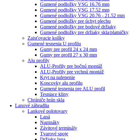
Gumené podložky VSG 16.76 mm
Gumené podložky VSG 17.52 mm
Gumené podložky VSG 20.76 - 21.52 mm
Gumené podložky pre úchyt plechu
Gumené podložky pre bodové držiaky
Gumené podložky pre držiaky skla/platničky
Zaisťovacie kolíky
Gumené tesnenia U profilu
Gumy pre profil 24 x 24 mm
Gumy pre profil 27 x 30 mm
Alu profily
ALU-Profily pre bočnú montáž
ALU-Profily pre vrchnú montáž
Kryt na nalepenie
Koncovky alu profilu
Gumené tesnenia pre ALU profil
Tesniace kliny
Chrániče hrán skla
Lanové zábradlia
Lankové polotovary
Laná
Napináky
Závitové terminály
Tvarové spoje
Držiaky lana