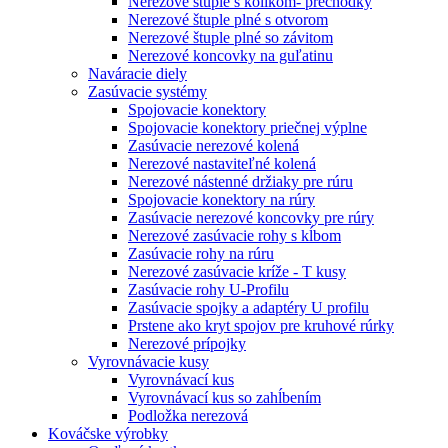
Nerezové štuple s kolíkom- prechodky
Nerezové štuple plné s otvorom
Nerezové štuple plné so závitom
Nerezové koncovky na guľatinu
Naváracie diely
Zasúvacie systémy
Spojovacie konektory
Spojovacie konektory priečnej výplne
Zasúvacie nerezové kolená
Nerezové nastaviteľné kolená
Nerezové nástenné držiaky pre rúru
Spojovacie konektory na rúry
Zasúvacie nerezové koncovky pre rúry
Nerezové zasúvacie rohy s kĺbom
Zasúvacie rohy na rúru
Nerezové zasúvacie kríže - T kusy
Zasúvacie rohy U-Profilu
Zasúvacie spojky a adaptéry U profilu
Prstene ako kryt spojov pre kruhové rúrky
Nerezové prípojky
Vyrovnávacie kusy
Vyrovnávací kus
Vyrovnávací kus so zahĺbením
Podložka nerezová
Kováčske výrobky