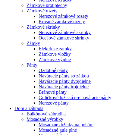
Zámkové protiplechy
Zámkové rozety
Nerezové zámkové rozety
Kované zámkové rozety
Zámkové skrinky
Nerezové zámkové skrinky
Oceľové zámkové skrinky
Zámky
Elektrické zámky
Zámkove vložky
Zámkove výplne
Pánty
Ozdobné pánty
Naváracie pánty so zátkou
Naváracie pánty dvojdielne
Naváracie pánty trojdielne
Bránové pánty
Guličkové ložiská pre naváracie pánty
Nerezové pánty
Dom a záhrada
Balkónové zábradlia
Mosadzné výrobky
Mosadzné držiaky na poháre
Mosadzné gule plné