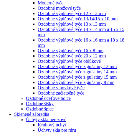
Moderné tyče
Ozdobné mrežové tyče
Ozdobné výplňové tyče 12 x 12 mm
Ozdobné výplňové tyče 13/14/15 x 10 mm
Ozdobné výplňové tyče 13 x 13 mm
Ozdobné výplňové tyče 14 x 14 mm a 15 x 15
mm
Ozdobné výplňové tyče 16 x 16 mm a 18 x 18
mm
Ozdobné výplňové tyče 16 x 8 mm
Ozdobné výplňové tyče 20 x 12 mm
Ozdobné výplňové tyče oblúkové
Ozdobné výplňové tyče z guľatiny 12 mm
Ozdobné výplňové tyče z guľatiny 14 mm
Ozdobné výplňové tyče z guľatiny 15 mm
Ozdobné výplňové tyče z guľatiny 8 mm
Ozdobné vlnovkové tyče
Ozdobné začiatočné tyče
Ozdobné oceľové bolce
Ozdobné šišky
Ozdobné špice
Sklenené zábradlia
Úchyty skla nerezové
Kruhový úchyt
Úchyty skla pre rúru