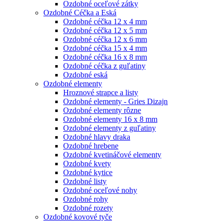
Ozdobné oceľové zátky
Ozdobné Céčka a Eská
Ozdobné céčka 12 x 4 mm
Ozdobné céčka 12 x 5 mm
Ozdobné céčka 12 x 6 mm
Ozdobné céčka 15 x 4 mm
Ozdobné céčka 16 x 8 mm
Ozdobné céčka z guľatiny
Ozdobné eská
Ozdobné elementy
Hroznové strapce a listy
Ozdobné elementy - Gries Dizajn
Ozdobné elementy rôzne
Ozdobné elementy 16 x 8 mm
Ozdobné elementy z guľatiny
Ozdobné hlavy draka
Ozdobné hrebene
Ozdobné kvetináčové elementy
Ozdobné kvety
Ozdobné kytice
Ozdobné listy
Ozdobné oceľové nohy
Ozdobné rohy
Ozdobné rozety
Ozdobné kovové tyče