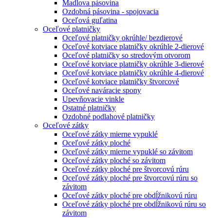
Madlova pásovina
Ozdobná pásovina - spojovacia
Oceľová guľatina
Oceľové platničky
Oceľové platničky okrúhle/ bezdierové
Oceľové kotviace platničky okrúhle 2-dierové
Oceľové platničky so stredovým otvorom
Oceľové kotviace platničky okrúhle 3-dierové
Oceľové kotviace platničky okrúhle 4-dierové
Oceľové kotviace platničky štvorcové
Oceľové naváracie spony
Upevňovacie vinkle
Ostatné platničky
Ozdobné podlahové platničky
Oceľové zátky
Oceľové zátky mierne vypuklé
Oceľové zátky ploché
Oceľové zátky mierne vypuklé so závitom
Oceľové zátky ploché so závitom
Oceľové zátky ploché pre štvorcovú rúru
Oceľové zátky ploché pre štvorcovú rúru so
závitom
Oceľové zátky ploché pre obdĺžnikovú rúru
Oceľové zátky ploché pre obdĺžnikovú rúru so
závitom