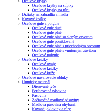
Oceľové krytky
Oceľové krytky na stĺpiky
Oceľové krytky na rúru
Držiaky na zábradlia a madlá
Kovové kolíky
Oceľové gule a polgule
Oceľové gule duté
Oceľové gule plné
Oceľové gule plné so slepým otvorom
Oceľové gule poniklované
Oceľové gule plné s priechodným otvorom
Oceľové gule plné s vnútorným závitom
Oceľové polgule
Oceľové krúžky
Oceľové ovaly
Oceľové krúžky
Oceľové kríže
Oceľové navarovacie oblúky
Hutnícky materiál
Dierované tyče
Perforovaná pásovina
Pásovina
Začiatočné madlové pásoviny
Madlová pásovina ohýbaná
Kované jokloviny a rúry