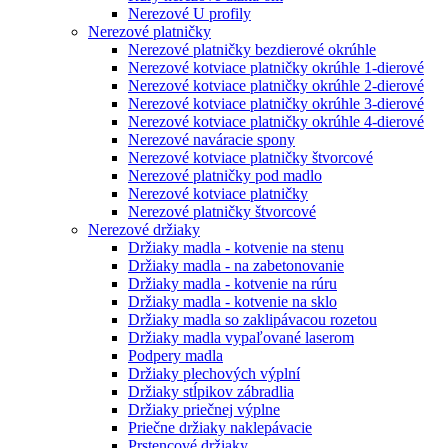
Nerezové U profily
Nerezové platničky
Nerezové platničky bezdierové okrúhle
Nerezové kotviace platničky okrúhle 1-dierové
Nerezové kotviace platničky okrúhle 2-dierové
Nerezové kotviace platničky okrúhle 3-dierové
Nerezové kotviace platničky okrúhle 4-dierové
Nerezové naváracie spony
Nerezové kotviace platničky štvorcové
Nerezové platničky pod madlo
Nerezové kotviace platničky
Nerezové platničky štvorcové
Nerezové držiaky
Držiaky madla - kotvenie na stenu
Držiaky madla - na zabetonovanie
Držiaky madla - kotvenie na rúru
Držiaky madla - kotvenie na sklo
Držiaky madla so zaklipávacou rozetou
Držiaky madla vypaľované laserom
Podpery madla
Držiaky plechových výplní
Držiaky stĺpikov zábradlia
Držiaky priečnej výplne
Priečne držiaky naklepávacie
Prstencové držiaky