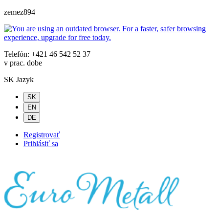
zemez894
Telefón: +421 46 542 52 37
v prac. dobe
SK
Jazyk
SK
EN
DE
Registrovať
Prihlásiť sa