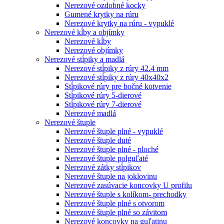
Nerezové ozdobné kocky
Gumené krytky na rúru
Nerezové krytky na rúru - vypuklé
Nerezové kĺby a objímky
Nerezové kĺby
Nerezové objímky
Nerezové stĺpiky a madlá
Nerezové stĺpiky z rúry 42.4 mm
Nerezové stĺpiky z rúry 40x40x2
Stĺpikové rúry pre bočné kotvenie
Stĺpikové rúry 5-dierové
Stĺpikové rúry 7-dierové
Nerezové madlá
Nerezové štuple
Nerezové štuple plné - vypuklé
Nerezové štuple duté
Nerezové štuple plné - ploché
Nerezové štuple polguľaté
Nerezové zátky stĺpikov
Nerezové štuple na joklovinu
Nerezové zasúvacie koncovky U profilu
Nerezové štuple s kolíkom- prechodky
Nerezové štuple plné s otvorom
Nerezové štuple plné so závitom
Nerezové koncovky na guľatinu