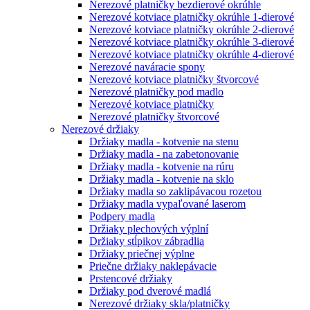
Nerezové platničky bezdierové okrúhle
Nerezové kotviace platničky okrúhle 1-dierové
Nerezové kotviace platničky okrúhle 2-dierové
Nerezové kotviace platničky okrúhle 3-dierové
Nerezové kotviace platničky okrúhle 4-dierové
Nerezové naváracie spony
Nerezové kotviace platničky štvorcové
Nerezové platničky pod madlo
Nerezové kotviace platničky
Nerezové platničky štvorcové
Nerezové držiaky
Držiaky madla - kotvenie na stenu
Držiaky madla - na zabetonovanie
Držiaky madla - kotvenie na rúru
Držiaky madla - kotvenie na sklo
Držiaky madla so zaklipávacou rozetou
Držiaky madla vypaľované laserom
Podpery madla
Držiaky plechových výplní
Držiaky stĺpikov zábradlia
Držiaky priečnej výplne
Priečne držiaky naklepávacie
Prstencové držiaky
Držiaky pod dverové madlá
Nerezové držiaky skla/platničky