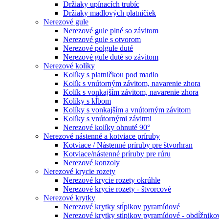
Držiaky upínacích trubíc
Držiaky madlových platničiek
Nerezové gule
Nerezové gule plné so závitom
Nerezové gule s otvorom
Nerezové polgule duté
Nerezové gule duté so závitom
Nerezové kolíky
Kolíky s platničkou pod madlo
Kolík s vnútorným závitom, navarenie zhora
Kolík s vonkajším závitom, navarenie zhora
Kolíky s kĺbom
Kolíky s vonkajším a vnútorným závitom
Kolíky s vnútornými závitmi
Nerezové kolíky ohnuté 90°
Nerezové nástenné a kotviace príruby
Kotviace / Nástenné príruby pre štvorhran
Kotviace/nástenné príruby pre rúru
Nerezové konzoly
Nerezové krycie rozety
Nerezové krycie rozety okrúhle
Nerezové krycie rozety - štvorcové
Nerezové krytky
Nerezové krytky stĺpikov pyramídové
Nerezové krytky stĺpikov pyramídové - obdĺžniko