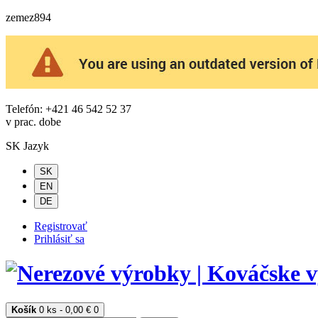
zemez894
Telefón: +421 46 542 52 37
v prac. dobe
SK
Jazyk
SK
EN
DE
Registrovať
Prihlásiť sa
Košík
0 ks - 0,00 €
0