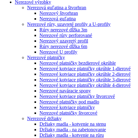
Nerezové výrobky
Nerezová guľatina a štvorhran
Nerezový štvorhran
Nerezová guľatina
Nerezové rúry, uzavreté profily a U-profily
Rúry nerezové dĺžka 3m
Nerezové rúry perforované
Nerezový uzavretý profil
Rúry nerezové dĺžka 6m
Nerezové U profily
Nerezové platničky
Nerezové platničky bezdierové okrúhle
Nerezové kotviace platničky okrúhle 1-dierové
Nerezové kotviace platničky okrúhle 2-dierové
Nerezové kotviace platničky okrúhle 3-dierové
Nerezové kotviace platničky okrúhle 4-dierové
Nerezové naváracie spony
Nerezové kotviace platničky štvorcové
Nerezové platničky pod madlo
Nerezové kotviace platničky
Nerezové platničky štvorcové
Nerezové držiaky
Držiaky madla - kotvenie na stenu
Držiaky madla - na zabetonovanie
Držiaky madla - kotvenie na rúru