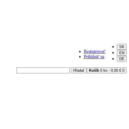
SK
Registrovať
EN
Prihlásiť sa
DE
Hľadať
Košík
0 ks - 0,00 €
0