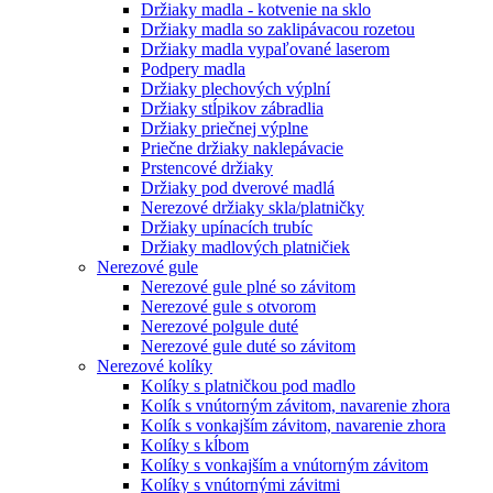
Držiaky madla - kotvenie na sklo
Držiaky madla so zaklipávacou rozetou
Držiaky madla vypaľované laserom
Podpery madla
Držiaky plechových výplní
Držiaky stĺpikov zábradlia
Držiaky priečnej výplne
Priečne držiaky naklepávacie
Prstencové držiaky
Držiaky pod dverové madlá
Nerezové držiaky skla/platničky
Držiaky upínacích trubíc
Držiaky madlových platničiek
Nerezové gule
Nerezové gule plné so závitom
Nerezové gule s otvorom
Nerezové polgule duté
Nerezové gule duté so závitom
Nerezové kolíky
Kolíky s platničkou pod madlo
Kolík s vnútorným závitom, navarenie zhora
Kolík s vonkajším závitom, navarenie zhora
Kolíky s kĺbom
Kolíky s vonkajším a vnútorným závitom
Kolíky s vnútornými závitmi