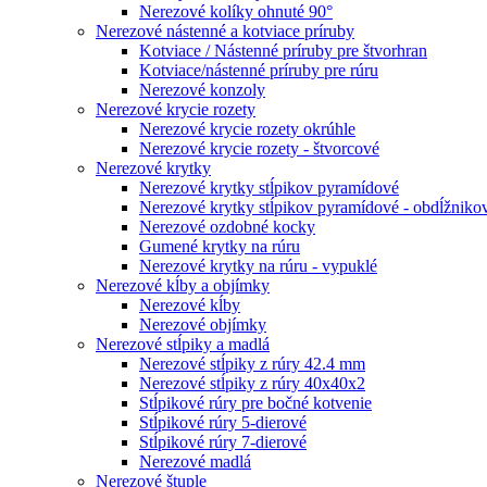
Nerezové kolíky ohnuté 90°
Nerezové nástenné a kotviace príruby
Kotviace / Nástenné príruby pre štvorhran
Kotviace/nástenné príruby pre rúru
Nerezové konzoly
Nerezové krycie rozety
Nerezové krycie rozety okrúhle
Nerezové krycie rozety - štvorcové
Nerezové krytky
Nerezové krytky stĺpikov pyramídové
Nerezové krytky stĺpikov pyramídové - obdĺžniko
Nerezové ozdobné kocky
Gumené krytky na rúru
Nerezové krytky na rúru - vypuklé
Nerezové kĺby a objímky
Nerezové kĺby
Nerezové objímky
Nerezové stĺpiky a madlá
Nerezové stĺpiky z rúry 42.4 mm
Nerezové stĺpiky z rúry 40x40x2
Stĺpikové rúry pre bočné kotvenie
Stĺpikové rúry 5-dierové
Stĺpikové rúry 7-dierové
Nerezové madlá
Nerezové štuple