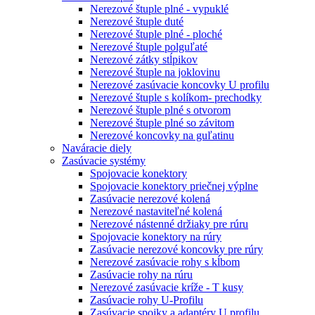
Nerezové štuple plné - vypuklé
Nerezové štuple duté
Nerezové štuple plné - ploché
Nerezové štuple polguľaté
Nerezové zátky stĺpikov
Nerezové štuple na joklovinu
Nerezové zasúvacie koncovky U profilu
Nerezové štuple s kolíkom- prechodky
Nerezové štuple plné s otvorom
Nerezové štuple plné so závitom
Nerezové koncovky na guľatinu
Naváracie diely
Zasúvacie systémy
Spojovacie konektory
Spojovacie konektory priečnej výplne
Zasúvacie nerezové kolená
Nerezové nastaviteľné kolená
Nerezové nástenné držiaky pre rúru
Spojovacie konektory na rúry
Zasúvacie nerezové koncovky pre rúry
Nerezové zasúvacie rohy s kĺbom
Zasúvacie rohy na rúru
Nerezové zasúvacie kríže - T kusy
Zasúvacie rohy U-Profilu
Zasúvacie spojky a adaptéry U profilu