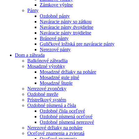
Zámkove výplne
Pánty
Ozdobné pánty
Naváracie pánty so zátkou
Naváracie pánty dvojdielne
Naváracie pánty trojdielne
Bránové pánty
Guličkové ložiská pre naváracie pánty
Nerezové pánty
Dom a záhrada
Balkónové zábradlia
Mosadzné výrobky
Mosadzné držiaky na poháre
Mosadzné gule plné
Mosadzné štuple
Nerezové zvončeky
Ozdobné mreže
Prístreškový systém
Ozdobné písmená a čísla
Ozdobné čísla oceľové
Ozdobné písmená oceľové
Ozdobné písmená nerezové
Nerezové držiaky na poháre
Oceľové znamenia a zvieratá
Oceľové znamenia