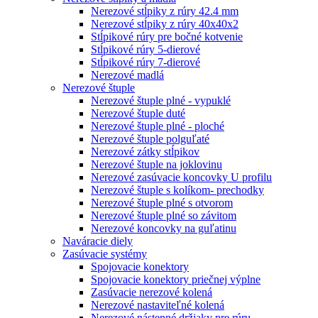
Nerezové stĺpiky z rúry 42.4 mm
Nerezové stĺpiky z rúry 40x40x2
Stĺpikové rúry pre bočné kotvenie
Stĺpikové rúry 5-dierové
Stĺpikové rúry 7-dierové
Nerezové madlá
Nerezové štuple
Nerezové štuple plné - vypuklé
Nerezové štuple duté
Nerezové štuple plné - ploché
Nerezové štuple polguľaté
Nerezové zátky stĺpikov
Nerezové štuple na joklovinu
Nerezové zasúvacie koncovky U profilu
Nerezové štuple s kolíkom- prechodky
Nerezové štuple plné s otvorom
Nerezové štuple plné so závitom
Nerezové koncovky na guľatinu
Naváracie diely
Zasúvacie systémy
Spojovacie konektory
Spojovacie konektory priečnej výplne
Zasúvacie nerezové kolená
Nerezové nastaviteľné kolená
Nerezové nástenné držiaky pre rúru