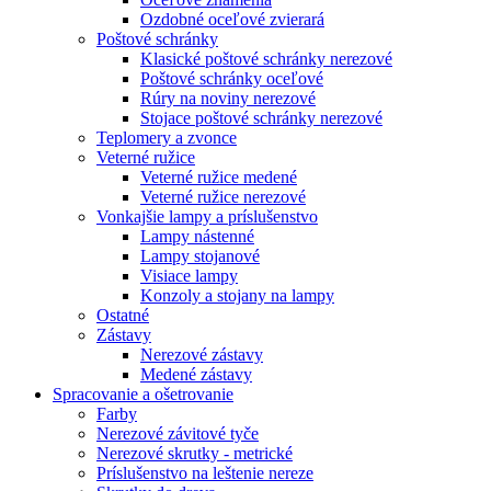
Ozdobné oceľové zvierará
Poštové schránky
Klasické poštové schránky nerezové
Poštové schránky oceľové
Rúry na noviny nerezové
Stojace poštové schránky nerezové
Teplomery a zvonce
Veterné ružice
Veterné ružice medené
Veterné ružice nerezové
Vonkajšie lampy a príslušenstvo
Lampy nástenné
Lampy stojanové
Visiace lampy
Konzoly a stojany na lampy
Ostatné
Zástavy
Nerezové zástavy
Medené zástavy
Spracovanie a ošetrovanie
Farby
Nerezové závitové tyče
Nerezové skrutky - metrické
Príslušenstvo na leštenie nereze