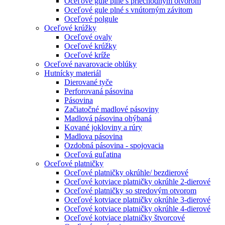
Oceľové gule plné s priechodným otvorom
Oceľové gule plné s vnútorným závitom
Oceľové polgule
Oceľové krúžky
Oceľové ovaly
Oceľové krúžky
Oceľové kríže
Oceľové navarovacie oblúky
Hutnícky materiál
Dierované tyče
Perforovaná pásovina
Pásovina
Začiatočné madlové pásoviny
Madlová pásovina ohýbaná
Kované jokloviny a rúry
Madlova pásovina
Ozdobná pásovina - spojovacia
Oceľová guľatina
Oceľové platničky
Oceľové platničky okrúhle/ bezdierové
Oceľové kotviace platničky okrúhle 2-dierové
Oceľové platničky so stredovým otvorom
Oceľové kotviace platničky okrúhle 3-dierové
Oceľové kotviace platničky okrúhle 4-dierové
Oceľové kotviace platničky štvorcové