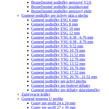
Bezpečnostné podložky nerezové V2A
Bezpečnostné podložky pozinkované
Bezpečnostné podložky nerezový efekt
Gumené podložky pre úchyty skla a plechu
Gumené podložky ESG 6 mm
Gumené podložky ESG 8 mm
Gumené podložky ESG 10 mm
Gumené podložky ESG 12 mm
Gumené podložky VSG 6.38 - 6.76 mm
Gumené podložky VSG 8.38 - 8.76 mm
Gumené podložky VSG 9.52 mm
Gumené podložky VSG 10.76 mm
Gumené podložky VSG 11.52 mm
Gumené podložky VSG 12.76 mm
Gumené podložky VSG 13.52 mm
Gumené podložky VSG 16.76 mm
Gumené podložky VSG 17.52 mm
Gumené podložky VSG 20.76 - 21.52 mm
Gumené podložky pre úchyt plechu
Gumené podložky pre bodové držiaky
Gumené podložky pre držiaky skla/platničky
Zaisťovacie kolíky
Gumené tesnenia U profilu
Gumy pre profil 24 x 24 mm
Gumy pre profil 27 x 30 mm