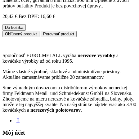
Materiál: oceľ, guľatina 8 mm Dĺžka: 900 mm Upletené z dvoch
prútov buľatiny Produkt je bez povrchovej úpravy..
20,42 €
Bez DPH: 16,60 €
Do košíka
Obľúbený produkt
Porovnať produkt
Spoločnosť EURO-METALL vyrába
nerezové výrobky
a
kováčske výrobky už od roku 1995.
Máme vlastné výrobné, skladové a administratívne priestory.
Aktuálne zamestnávame približne 20 zamestnancov.
Sme výhradným dovozcom a distribútorom výrobkov nemeckej
firmy Feldmann Metall- und Schmiedekunst GmbH na Slovensku.
Zhotovujeme na mieru nerezové a kováčske zábradlia, brány, ploty,
mreže v tej najvyššej kvalite. Na našej stránke nájdete viac ako 3700
kováčskych a
nerezových polotovarov
.
Môj účet