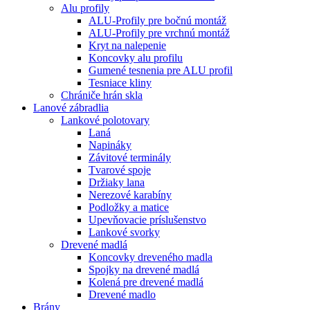
Alu profily
ALU-Profily pre bočnú montáž
ALU-Profily pre vrchnú montáž
Kryt na nalepenie
Koncovky alu profilu
Gumené tesnenia pre ALU profil
Tesniace kliny
Chrániče hrán skla
Lanové zábradlia
Lankové polotovary
Laná
Napináky
Závitové terminály
Tvarové spoje
Držiaky lana
Nerezové karabíny
Podložky a matice
Upevňovacie príslušenstvo
Lankové svorky
Drevené madlá
Koncovky dreveného madla
Spojky na drevené madlá
Kolená pre drevené madlá
Drevené madlo
Brány