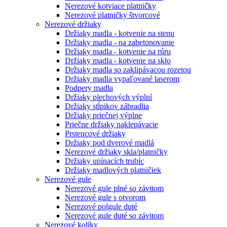
Nerezové kotviace platničky
Nerezové platničky štvorcové
Nerezové držiaky
Držiaky madla - kotvenie na stenu
Držiaky madla - na zabetonovanie
Držiaky madla - kotvenie na rúru
Držiaky madla - kotvenie na sklo
Držiaky madla so zaklipávacou rozetou
Držiaky madla vypaľované laserom
Podpery madla
Držiaky plechových výplní
Držiaky stĺpikov zábradlia
Držiaky priečnej výplne
Priečne držiaky naklepávacie
Prstencové držiaky
Držiaky pod dverové madlá
Nerezové držiaky skla/platničky
Držiaky upínacích trubíc
Držiaky madlových platničiek
Nerezové gule
Nerezové gule plné so závitom
Nerezové gule s otvorom
Nerezové polgule duté
Nerezové gule duté so závitom
Nerezové kolíky