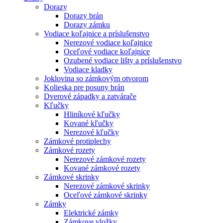
Dorazy
Dorazy brán
Dorazy zámku
Vodiace koľajnice a príslušenstvo
Nerezové vodiace koľajnice
Oceľové vodiace koľajnice
Ozubené vodiace lišty a príslušenstvo
Vodiace kladky
Joklovina so zámkovým otvorom
Kolieska pre posuny brán
Dverové západky a zatvárače
Kľučky
Hliníkové kľučky
Kované kľučky
Nerezové kľučky
Zámkové protiplechy
Zámkové rozety
Nerezové zámkové rozety
Kované zámkové rozety
Zámkové skrinky
Nerezové zámkové skrinky
Oceľové zámkové skrinky
Zámky
Elektrické zámky
Zámkove vložky