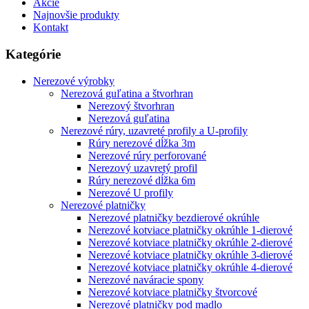
Akcie
Najnovšie produkty
Kontakt
Kategórie
Nerezové výrobky
Nerezová guľatina a štvorhran
Nerezový štvorhran
Nerezová guľatina
Nerezové rúry, uzavreté profily a U-profily
Rúry nerezové dĺžka 3m
Nerezové rúry perforované
Nerezový uzavretý profil
Rúry nerezové dĺžka 6m
Nerezové U profily
Nerezové platničky
Nerezové platničky bezdierové okrúhle
Nerezové kotviace platničky okrúhle 1-dierové
Nerezové kotviace platničky okrúhle 2-dierové
Nerezové kotviace platničky okrúhle 3-dierové
Nerezové kotviace platničky okrúhle 4-dierové
Nerezové naváracie spony
Nerezové kotviace platničky štvorcové
Nerezové platničky pod madlo