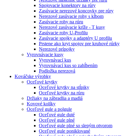
Spojovacie konektory na rúry
Zasúvacie nerezové koncovky pre rúry
Nerezové zasúvacie rohy s kĺbom
Zasúvacie rohy na rúru
Nerezové zasúvacie kríže - T kusy
Zasúvacie rohy U-Profilu
Zasúvacie spojky a adaptéry U profilu
Prstene ako kryt spojov pre kruhové rúrky
Nerezové prípojky
Vyrovnávacie kusy
Vyrovnávací kus
Vyrovnávací kus so zahĺbením
Podložka nerezová
Kováčske výrobky
Oceľové krytky
Oceľové krytky na stĺpiky
Oceľové krytky na rúru
Držiaky na zábradlia a madlá
Kovové kolíky
Oceľové gule a polgule
Oceľové gule duté
Oceľové gule plné
Oceľové gule plné so slepým otvorom
Oceľové gule poniklované