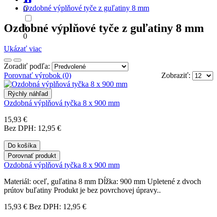
2
Ozdobné výplňové tyče z guľatiny 8 mm
0
Ozdobné výplňové tyče z guľatiny 8 mm
1
0
Ukázať viac
Zoradiť podľa:
Porovnať výrobok (0)
Zobraziť:
Rýchly náhľad
Ozdobná výplňová tyčka 8 x 900 mm
15,93 €
Bez DPH: 12,95 €
Do košíka
Porovnať produkt
Ozdobná výplňová tyčka 8 x 900 mm
Materiál: oceľ, guľatina 8 mm Dĺžka: 900 mm Upletené z dvoch
prútov buľatiny Produkt je bez povrchovej úpravy..
15,93 €
Bez DPH: 12,95 €