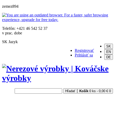
zemez894
Telefón: +421 46 542 52 37
v prac. dobe
SK
Jazyk
SK
Registrovať
EN
Prihlásiť sa
DE
Hľadať
Košík
0 ks - 0,00 €
0