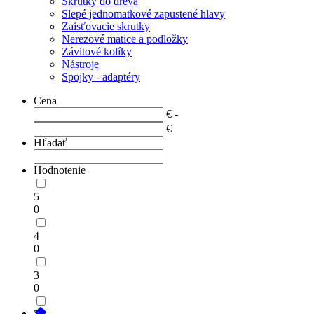
Skrutky do dreva
Slepé jednomatkové zapustené hlavy
Zaisťovacie skrutky
Nerezové matice a podložky
Závitové kolíky
Nástroje
Spojky - adaptéry
Cena
€ -
€
Hľadať
Hodnotenie
5
0
4
0
3
0