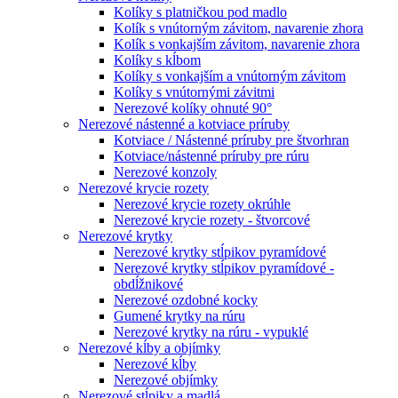
Kolíky s platničkou pod madlo
Kolík s vnútorným závitom, navarenie zhora
Kolík s vonkajším závitom, navarenie zhora
Kolíky s kĺbom
Kolíky s vonkajším a vnútorným závitom
Kolíky s vnútornými závitmi
Nerezové kolíky ohnuté 90°
Nerezové nástenné a kotviace príruby
Kotviace / Nástenné príruby pre štvorhran
Kotviace/nástenné príruby pre rúru
Nerezové konzoly
Nerezové krycie rozety
Nerezové krycie rozety okrúhle
Nerezové krycie rozety - štvorcové
Nerezové krytky
Nerezové krytky stĺpikov pyramídové
Nerezové krytky stĺpikov pyramídové -
obdĺžnikové
Nerezové ozdobné kocky
Gumené krytky na rúru
Nerezové krytky na rúru - vypuklé
Nerezové kĺby a objímky
Nerezové kĺby
Nerezové objímky
Nerezové stĺpiky a madlá