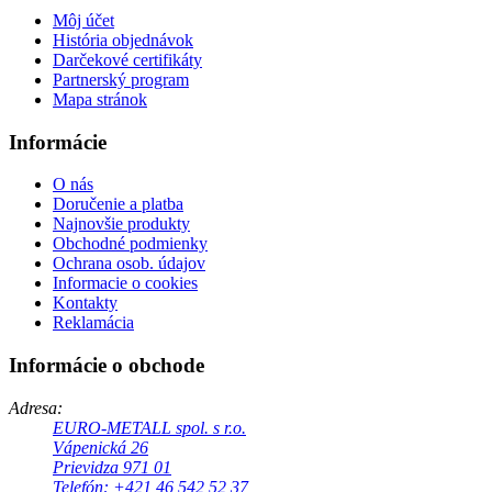
Môj účet
História objednávok
Darčekové certifikáty
Partnerský program
Mapa stránok
Informácie
O nás
Doručenie a platba
Najnovšie produkty
Obchodné podmienky
Ochrana osob. údajov
Informacie o cookies
Kontakty
Reklamácia
Informácie o obchode
Adresa:
EURO-METALL spol. s r.o.
Vápenická 26
Prievidza 971 01
Telefón: +421 46 542 52 37