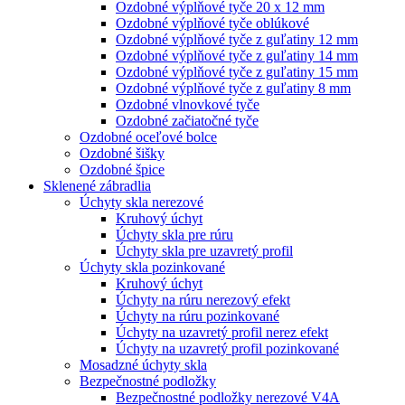
Ozdobné výplňové tyče 20 x 12 mm
Ozdobné výplňové tyče oblúkové
Ozdobné výplňové tyče z guľatiny 12 mm
Ozdobné výplňové tyče z guľatiny 14 mm
Ozdobné výplňové tyče z guľatiny 15 mm
Ozdobné výplňové tyče z guľatiny 8 mm
Ozdobné vlnovkové tyče
Ozdobné začiatočné tyče
Ozdobné oceľové bolce
Ozdobné šišky
Ozdobné špice
Sklenené zábradlia
Úchyty skla nerezové
Kruhový úchyt
Úchyty skla pre rúru
Úchyty skla pre uzavretý profil
Úchyty skla pozinkované
Kruhový úchyt
Úchyty na rúru nerezový efekt
Úchyty na rúru pozinkované
Úchyty na uzavretý profil nerez efekt
Úchyty na uzavretý profil pozinkované
Mosadzné úchyty skla
Bezpečnostné podložky
Bezpečnostné podložky nerezové V4A