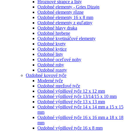
Hroznové strapce a listy
Ozdobné elementy - Gries Dizajn
Ozdobné elementy rôzne
Ozdobné elementy 16 x 8 mm
Ozdobné elementy z guľatiny
Ozdobné hlavy draka
Ozdobné hrebene
Ozdobné kvetináčové elementy
Ozdobné kvety
Ozdobné kytice
Ozdobné listy
Ozdobné oceľové nohy
Ozdobné rohy
Ozdobné rozety
Ozdobné kovové tyče
Moderné tyče
Ozdobné mrežové tyče
Ozdobné výplňové tyče 12 x 12 mm
Ozdobné výplňové tyče 13/14/15 x 10 mm
Ozdobné výplňové tyče 13 x 13 mm
Ozdobné výplňové tyče 14 x 14 mm a 15 x 15
mm
Ozdobné výplňové tyče 16 x 16 mm a 18 x 18
mm
Ozdobné výplňové tyče 16 x 8 mm