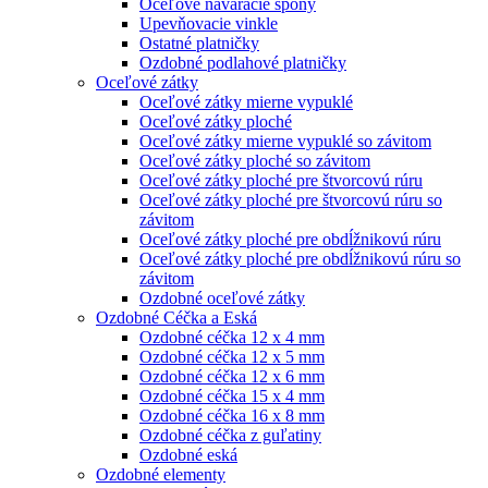
Oceľové naváracie spony
Upevňovacie vinkle
Ostatné platničky
Ozdobné podlahové platničky
Oceľové zátky
Oceľové zátky mierne vypuklé
Oceľové zátky ploché
Oceľové zátky mierne vypuklé so závitom
Oceľové zátky ploché so závitom
Oceľové zátky ploché pre štvorcovú rúru
Oceľové zátky ploché pre štvorcovú rúru so
závitom
Oceľové zátky ploché pre obdĺžnikovú rúru
Oceľové zátky ploché pre obdĺžnikovú rúru so
závitom
Ozdobné oceľové zátky
Ozdobné Céčka a Eská
Ozdobné céčka 12 x 4 mm
Ozdobné céčka 12 x 5 mm
Ozdobné céčka 12 x 6 mm
Ozdobné céčka 15 x 4 mm
Ozdobné céčka 16 x 8 mm
Ozdobné céčka z guľatiny
Ozdobné eská
Ozdobné elementy